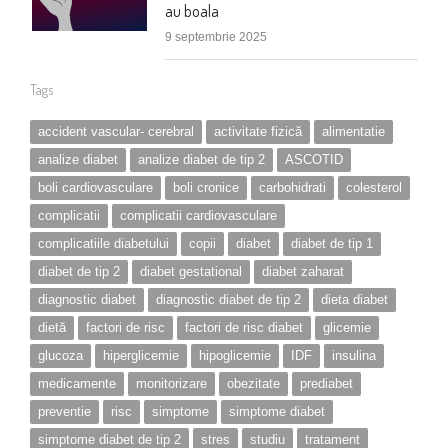
au boala
9 septembrie 2025
Tags
accident vascular- cerebral
activitate fizică
alimentatie
analize diabet
analize diabet de tip 2
ASCOTID
boli cardiovasculare
boli cronice
carbohidrati
colesterol
complicatii
complicatii cardiovasculare
complicatiile diabetului
copii
diabet
diabet de tip 1
diabet de tip 2
diabet gestational
diabet zaharat
diagnostic diabet
diagnostic diabet de tip 2
dieta diabet
dietă
factori de risc
factori de risc diabet
glicemie
glucoza
hiperglicemie
hipoglicemie
IDF
insulina
medicamente
monitorizare
obezitate
prediabet
preventie
risc
simptome
simptome diabet
simptome diabet de tip 2
stres
studiu
tratament