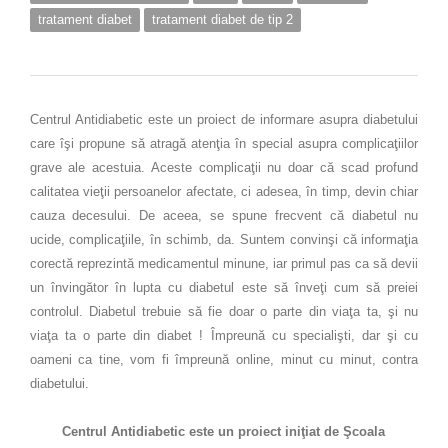
tratament diabet
tratament diabet de tip 2
Centrul Antidiabetic este un proiect de informare asupra diabetului
care îşi propune să atragă atenţia în special asupra complicaţiilor
grave ale acestuia. Aceste complicaţii nu doar că scad profund
calitatea vieţii persoanelor afectate, ci adesea, în timp, devin chiar
cauza decesului. De aceea, se spune frecvent că diabetul nu
ucide, complicaţiile, în schimb, da. Suntem convinşi că informaţia
corectă reprezintă medicamentul minune, iar primul pas ca să devii
un învingător în lupta cu diabetul este să înveţi cum să preiei
controlul. Diabetul trebuie să fie doar o parte din viaţa ta, şi nu
viaţa ta o parte din diabet ! Împreună cu specialişti, dar şi cu
oameni ca tine, vom fi împreună online, minut cu minut, contra
diabetului.
Centrul Antidiabetic este un proiect iniţiat de Şcoala