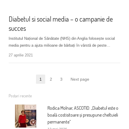
Monitorizare diabet tip 2
Diabetul si social media – o campanie de
succes
Institutul Național de Sănătate (NHS) din Anglia folosește social
media pentru a ajuta milioane de bărbați în vârstă de peste…
27 aprilie 2021
Paginație
1
2
3
Next page
Page
Page
Page
articole
Postari recente
Rodica Molnar, ASCOTID: „Diabetul este o
boală costisitoare și presupune cheltuieli
permanente”