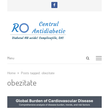
facebook
Open
Menu
Menu
search
panel
Home
Posts tagged:
obezitate
obezitate