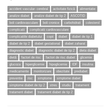
accident vascular- cerebral
activitate fizică
alimentatie
analize diabet
analize diabet de tip 2
ASCOTID
boli cardiovasculare
boli cronice
carbohidrati
colesterol
complicatii
complicatii cardiovasculare
complicatiile diabetului
copii
diabet
diabet de tip 1
diabet de tip 2
diabet gestational
diabet zaharat
diagnostic diabet
diagnostic diabet de tip 2
dieta diabet
dietă
factori de risc
factori de risc diabet
glicemie
glucoza
hiperglicemie
hipoglicemie
IDF
insulina
medicamente
monitorizare
obezitate
prediabet
preventie
risc
simptome
simptome diabet
simptome diabet de tip 2
stres
studiu
tratament
tratament diabet
tratament diabet de tip 2