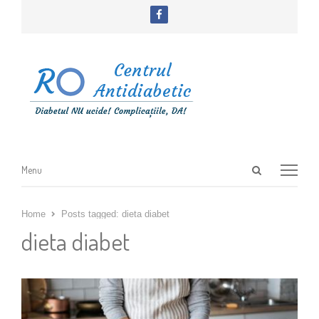
facebook
Open
Menu
Menu
search
panel
Home
Posts tagged:
dieta diabet
dieta diabet