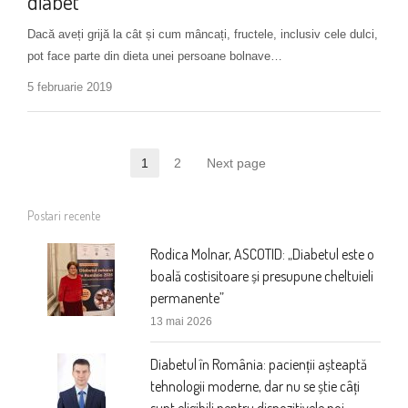
diabet
Dacă aveți grijă la cât și cum mâncați, fructele, inclusiv cele dulci,
pot face parte din dieta unei persoane bolnave…
5 februarie 2019
Paginație
1
2
Next page
Page
Page
articole
Postari recente
Rodica Molnar, ASCOTID: „Diabetul este o
boală costisitoare și presupune cheltuieli
permanente”
13 mai 2026
Diabetul în România: pacienții așteaptă
tehnologii moderne, dar nu se știe câți
sunt eligibili pentru dispozitivele noi