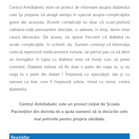
Centrul Antidiabetic este un proiect de informare asupra diabetului
care îşi propune să atragă atenţia în special asupra complicaţiilor
grave ale acestuia. Aceste complicaţii nu doar că scad profund
calitatea vieţii persoanelor afectate, ci adesea, în timp, devin chiar
cauza decesului. De aceea, se spune frecvent că diabetul nu
ucide, complicaţiile, în schimb, da. Suntem convinşi că informaţia
corectă reprezintă medicamentul minune, iar primul pas ca să devii
un învingător în lupta cu diabetul este să înveţi cum să preiei
controlul. Diabetul trebuie să fie doar o parte din viaţa ta, şi nu
viaţa ta o parte din diabet ! Împreună cu specialişti, dar şi cu
oameni ca tine, vom fi împreună online, minut cu minut, contra
diabetului.
Centrul Antidiabetic este un proiect iniţiat de Şcoala
Pacienţilor din dorința de a ajuta oamenii să ia deciziile cele
mai potrivite pentru propria sănătate.
Newsletter