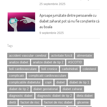
25 septembrie 2025
Aproape jumătate dintre persoanele cu
diabet zaharat pot să nu fie conștiente că
au boala
9 septembrie 2025
Tags
accident vascular- cerebral
activitate fizică
alimentatie
analize diabet
analize diabet de tip 2
ASCOTID
boli cardiovasculare
boli cronice
carbohidrati
colesterol
complicatii
complicatii cardiovasculare
complicatiile diabetului
copii
diabet
diabet de tip 1
diabet de tip 2
diabet gestational
diabet zaharat
diagnostic diabet
diagnostic diabet de tip 2
dieta diabet
dietă
factori de risc
factori de risc diabet
glicemie