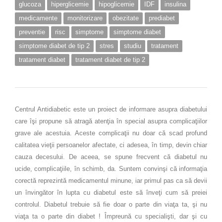
glucoza
hiperglicemie
hipoglicemie
IDF
insulina
medicamente
monitorizare
obezitate
prediabet
preventie
risc
simptome
simptome diabet
simptome diabet de tip 2
stres
studiu
tratament
tratament diabet
tratament diabet de tip 2
Centrul Antidiabetic este un proiect de informare asupra diabetului
care îşi propune să atragă atenţia în special asupra complicaţiilor
grave ale acestuia. Aceste complicaţii nu doar că scad profund
calitatea vieţii persoanelor afectate, ci adesea, în timp, devin chiar
cauza decesului. De aceea, se spune frecvent că diabetul nu
ucide, complicaţiile, în schimb, da. Suntem convinşi că informaţia
corectă reprezintă medicamentul minune, iar primul pas ca să devii
un învingător în lupta cu diabetul este să înveţi cum să preiei
controlul. Diabetul trebuie să fie doar o parte din viaţa ta, şi nu
viaţa ta o parte din diabet ! Împreună cu specialişti, dar şi cu