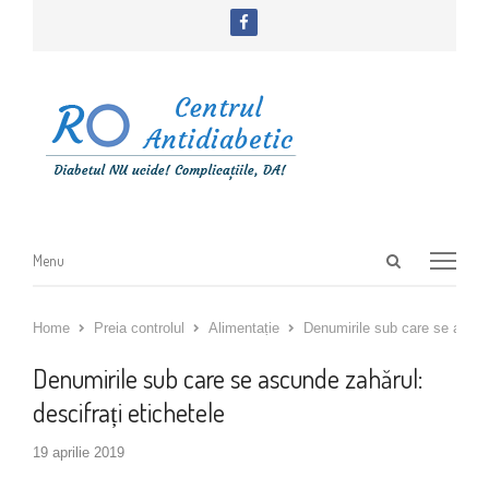
facebook
Open
Menu
Menu
search
panel
Home
Preia controlul
Alimentație
Denumirile sub care se ascund
Denumirile sub care se ascunde zahărul:
descifrați etichetele
19 aprilie 2019