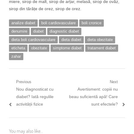
miere, sirop de malt, sirop de arțar, melasă, sirop de ovăz,
sirop din tărâțe de orez, sirop de orez.
analize diabet
boli cardiovasculare
boli cronice
denumire
diabet
diagnostic diabet
dieta boli cardiovasculare
dieta diabet
dieta obezitate
eticheta
obezitate
simptome diabet
tratament diabet
zahar
Navigare
Previous
Next
Previous
Next
Nou diagnosticat cu
Avertisment: copiii nu
în
post:
post:
diabet? Iată regulile
beau suficientă apă! Care
articole
activității fizice
sunt efectele?
You may also like...