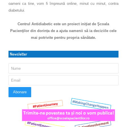
oameni ca tine, vom fi împreună online, minut cu minut, contra
diabetului.
Centrul Antidiabetic este un proiect iniţiat de Şcoala
Pacienţilor din dorința de a ajuta oamenii să ia deciziile cele
mai potrivite pentru propria sănătate.
Newsletter