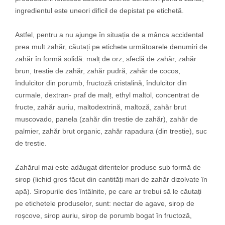
ingredientul este uneori dificil de depistat pe etichetă.
Astfel, pentru a nu ajunge în situația de a mânca accidental
prea mult zahăr, căutați pe etichete următoarele denumiri de
zahăr în formă solidă: malț de orz, sfeclă de zahăr, zahăr
brun, trestie de zahăr, zahăr pudră, zahăr de cocos,
îndulcitor din porumb, fructoză cristalină, îndulcitor din
curmale, dextran- praf de malț, ethyl maltol, concentrat de
fructe, zahăr auriu, maltodextrină, maltoză, zahăr brut
muscovado, panela (zahăr din trestie de zahăr), zahăr de
palmier, zahăr brut organic, zahăr rapadura (din trestie), suc
de trestie.
Zahărul mai este adăugat diferitelor produse sub formă de
sirop (lichid gros făcut din cantități mari de zahăr dizolvate în
apă). Siropurile des întâlnite, pe care ar trebui să le căutați
pe etichetele produselor, sunt: nectar de agave, sirop de
roșcove, sirop auriu, sirop de porumb bogat în fructoză,