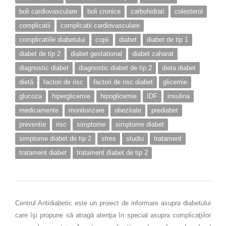
boli cardiovasculare
boli cronice
carbohidrati
colesterol
complicatii
complicatii cardiovasculare
complicatiile diabetului
copii
diabet
diabet de tip 1
diabet de tip 2
diabet gestational
diabet zaharat
diagnostic diabet
diagnostic diabet de tip 2
dieta diabet
dietă
factori de risc
factori de risc diabet
glicemie
glucoza
hiperglicemie
hipoglicemie
IDF
insulina
medicamente
monitorizare
obezitate
prediabet
preventie
risc
simptome
simptome diabet
simptome diabet de tip 2
stres
studiu
tratament
tratament diabet
tratament diabet de tip 2
Centrul Antidiabetic este un proiect de informare asupra diabetului
care îşi propune să atragă atenţia în special asupra complicaţiilor