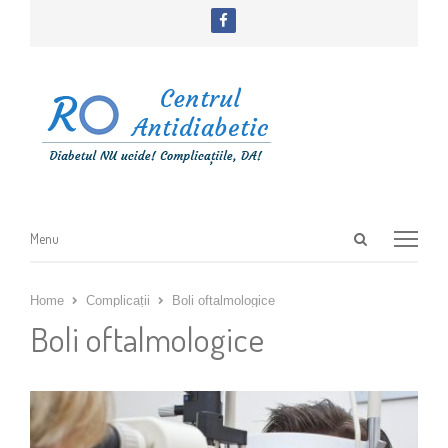
facebook
Open
Menu
Menu
search
panel
Home
Complicații
Boli oftalmologice
Boli oftalmologice