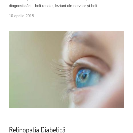
diagnosticării, boli renale, leziuni ale nervilor și boli…
10 aprilie 2018
Boli oftalmologice
Retinopatia Diabetică