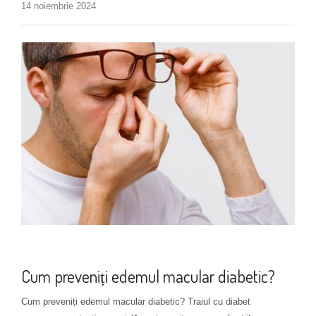
14 noiembrie 2024
Boli oftalmologice
Cum preveniți edemul macular diabetic?
Cum preveniți edemul macular diabetic? Traiul cu diabet