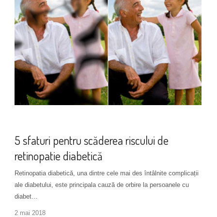
Boli oftalmologice
5 sfaturi pentru scăderea riscului de
retinopatie diabetică
Retinopatia diabetică, una dintre cele mai des întâlnite complicații
ale diabetului, este principala cauză de orbire la persoanele cu
diabet…
2 mai 2018