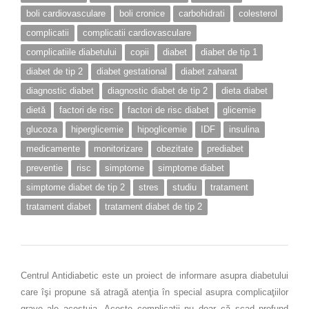
boli cardiovasculare
boli cronice
carbohidrati
colesterol
complicatii
complicatii cardiovasculare
complicatiile diabetului
copii
diabet
diabet de tip 1
diabet de tip 2
diabet gestational
diabet zaharat
diagnostic diabet
diagnostic diabet de tip 2
dieta diabet
dietă
factori de risc
factori de risc diabet
glicemie
glucoza
hiperglicemie
hipoglicemie
IDF
insulina
medicamente
monitorizare
obezitate
prediabet
preventie
risc
simptome
simptome diabet
simptome diabet de tip 2
stres
studiu
tratament
tratament diabet
tratament diabet de tip 2
Centrul Antidiabetic este un proiect de informare asupra diabetului
care îşi propune să atragă atenţia în special asupra complicaţiilor
grave ale acestuia. Aceste complicaţii nu doar că scad profund