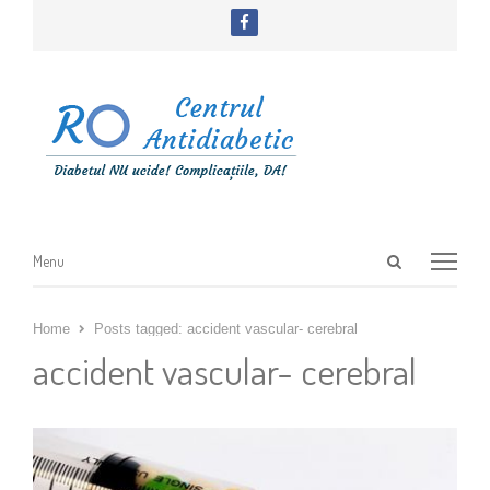
facebook
Open
Menu
Menu
search
panel
Home
Posts tagged:
accident vascular- cerebral
accident vascular- cerebral