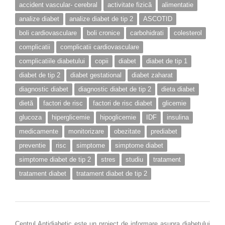
accident vascular- cerebral
activitate fizică
alimentatie
analize diabet
analize diabet de tip 2
ASCOTID
boli cardiovasculare
boli cronice
carbohidrati
colesterol
complicatii
complicatii cardiovasculare
complicatiile diabetului
copii
diabet
diabet de tip 1
diabet de tip 2
diabet gestational
diabet zaharat
diagnostic diabet
diagnostic diabet de tip 2
dieta diabet
dietă
factori de risc
factori de risc diabet
glicemie
glucoza
hiperglicemie
hipoglicemie
IDF
insulina
medicamente
monitorizare
obezitate
prediabet
preventie
risc
simptome
simptome diabet
simptome diabet de tip 2
stres
studiu
tratament
tratament diabet
tratament diabet de tip 2
Centrul Antidiabetic este un proiect de informare asupra diabetului