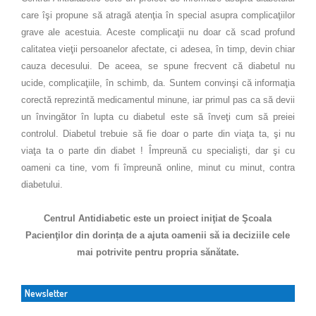
care îşi propune să atragă atenţia în special asupra complicaţiilor
grave ale acestuia. Aceste complicaţii nu doar că scad profund
calitatea vieţii persoanelor afectate, ci adesea, în timp, devin chiar
cauza decesului. De aceea, se spune frecvent că diabetul nu
ucide, complicaţiile, în schimb, da. Suntem convinşi că informaţia
corectă reprezintă medicamentul minune, iar primul pas ca să devii
un învingător în lupta cu diabetul este să înveţi cum să preiei
controlul. Diabetul trebuie să fie doar o parte din viaţa ta, şi nu
viaţa ta o parte din diabet ! Împreună cu specialişti, dar şi cu
oameni ca tine, vom fi împreună online, minut cu minut, contra
diabetului.
Centrul Antidiabetic este un proiect iniţiat de Şcoala
Pacienţilor din dorința de a ajuta oamenii să ia deciziile cele
mai potrivite pentru propria sănătate.
Newsletter