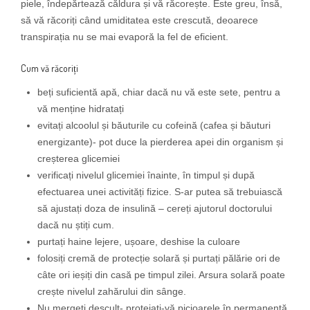
piele, îndepărtează căldura și vă răcorește. Este greu, însă,
să vă răcoriți când umiditatea este crescută, deoarece
transpirația nu se mai evaporă la fel de eficient.
Cum vă răcoriți
beți suficientă apă, chiar dacă nu vă este sete, pentru a
vă menține hidratați
evitați alcoolul și băuturile cu cofeină (cafea și băuturi
energizante)- pot duce la pierderea apei din organism și
creșterea glicemiei
verificați nivelul glicemiei înainte, în timpul și după
efectuarea unei activități fizice. S-ar putea să trebuiască
să ajustați doza de insulină – cereți ajutorul doctorului
dacă nu știți cum.
purtați haine lejere, ușoare, deshise la culoare
folosiți cremă de protecție solară și purtați pălărie ori de
câte ori ieșiți din casă pe timpul zilei. Arsura solară poate
crește nivelul zahărului din sânge.
Nu mergeți desculț- protejați-vă picioarele în permanență