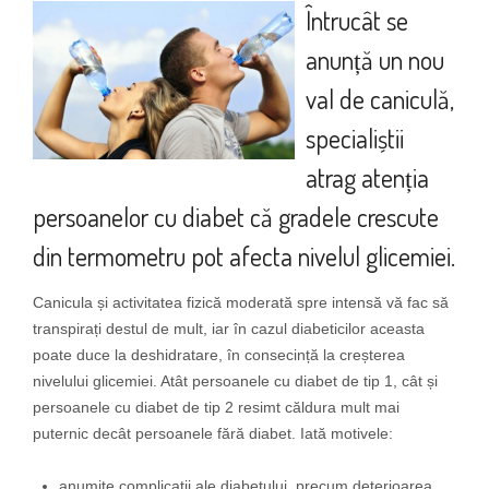
Întrucât se
anunță un nou
val de caniculă,
specialiștii
atrag atenția
persoanelor cu diabet că gradele crescute
din termometru pot afecta nivelul glicemiei.
Canicula și activitatea fizică moderată spre intensă vă fac să
transpirați destul de mult, iar în cazul diabeticilor aceasta
poate duce la deshidratare, în consecință la creșterea
nivelului glicemiei. Atât persoanele cu diabet de tip 1, cât și
persoanele cu diabet de tip 2 resimt căldura mult mai
puternic decât persoanele fără diabet. Iată motivele:
anumite complicații ale diabetului, precum deterioarea