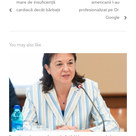
post:
post:
mare de insuficiență
americanii l-au
articole
cardiacă decât bărbații
profesionalizat pe Dr.
Google
You may also like...