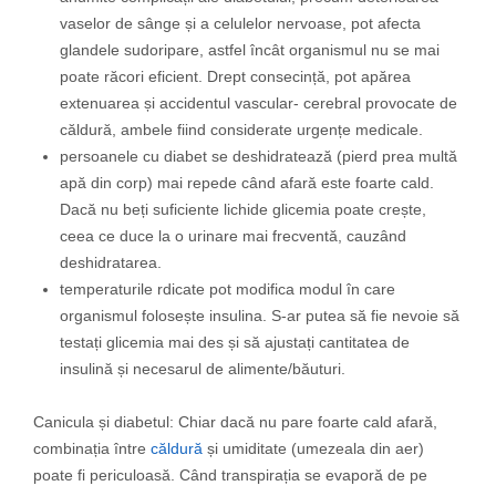
vaselor de sânge și a celulelor nervoase, pot afecta
glandele sudoripare, astfel încât organismul nu se mai
poate răcori eficient. Drept consecință, pot apărea
extenuarea și accidentul vascular- cerebral provocate de
căldură, ambele fiind considerate urgențe medicale.
persoanele cu diabet se deshidratează (pierd prea multă
apă din corp) mai repede când afară este foarte cald.
Dacă nu beți suficiente lichide glicemia poate crește,
ceea ce duce la o urinare mai frecventă, cauzând
deshidratarea.
temperaturile rdicate pot modifica modul în care
organismul folosește insulina. S-ar putea să fie nevoie să
testați glicemia mai des și să ajustați cantitatea de
insulină și necesarul de alimente/băuturi.
Canicula și diabetul: Chiar dacă nu pare foarte cald afară,
combinația între
căldură
și umiditate (umezeala din aer)
poate fi periculoasă. Când transpirația se evaporă de pe