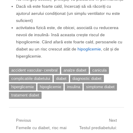
Dacă vă este foarte cald, încercați să vă răcoriți cu
ajutorul aerului condiționat (un simplu ventilator nu este
suficient)
activitatea fizică este, de obicei, asociată cu reducerea
nevoii de insulină- însă aceasta crește riscul de
hipoglicemie. Când afară este foarte cald, persoanele cu
diabet au un risc crescut atât de
hipoglicemie
, cât și de
hiperglicemie.
accident vascular- cerebral
analze diabet
canicula
complicatiile diabetului
diabet
diagnostic diabet
hiperglicemie
hipoglicemie
insulina
simptome diabet
tratament diabet
Navigare
Previous
Next
Previous
Next
Femeile cu diabet, risc mai
Testul prediabetului:
în