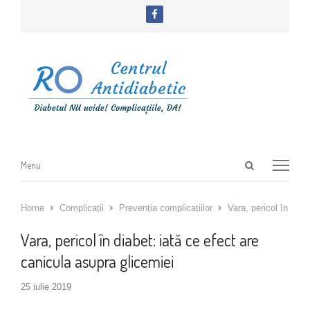
facebook
Open
Menu
Menu
search
panel
Home
Complicații
Prevenția complicațiilor
Vara, pericol în diab
Vara, pericol în diabet: iată ce efect are
canicula asupra glicemiei
25 iulie 2019