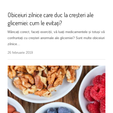
Mod de administrare
+ 2 more
Obiceiuri zilnice care duc la creșteri ale
glicemiei: cum le evitați?
Mâncați corect, faceți exerciții, vă luați medicamentele și totuși vă
confruntați cu creșteri anormale ale glicemiei? Sunt multe obiceiuri
zilnice…
26 februarie 2019