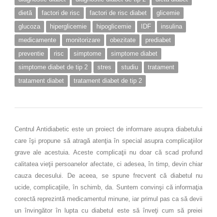
dietă
factori de risc
factori de risc diabet
glicemie
glucoza
hiperglicemie
hipoglicemie
IDF
insulina
medicamente
monitorizare
obezitate
prediabet
preventie
risc
simptome
simptome diabet
simptome diabet de tip 2
stres
studiu
tratament
tratament diabet
tratament diabet de tip 2
Centrul Antidiabetic este un proiect de informare asupra diabetului
care îşi propune să atragă atenţia în special asupra complicaţiilor
grave ale acestuia. Aceste complicaţii nu doar că scad profund
calitatea vieţii persoanelor afectate, ci adesea, în timp, devin chiar
cauza decesului. De aceea, se spune frecvent că diabetul nu
ucide, complicaţiile, în schimb, da. Suntem convinşi că informaţia
corectă reprezintă medicamentul minune, iar primul pas ca să devii
un învingător în lupta cu diabetul este să înveţi cum să preiei