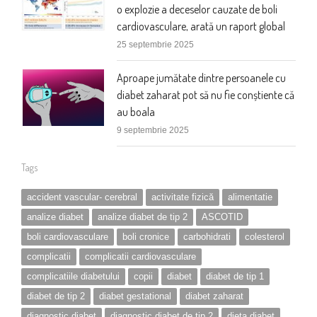
o explozie a deceselor cauzate de boli
cardiovasculare, arată un raport global
25 septembrie 2025
Aproape jumătate dintre persoanele cu
diabet zaharat pot să nu fie conștiente că
au boala
9 septembrie 2025
Tags
accident vascular- cerebral
activitate fizică
alimentatie
analize diabet
analize diabet de tip 2
ASCOTID
boli cardiovasculare
boli cronice
carbohidrati
colesterol
complicatii
complicatii cardiovasculare
complicatiile diabetului
copii
diabet
diabet de tip 1
diabet de tip 2
diabet gestational
diabet zaharat
diagnostic diabet
diagnostic diabet de tip 2
dieta diabet