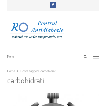
facebook
Open
Menu
Menu
search
panel
Home
Posts tagged:
carbohidrati
carbohidrati