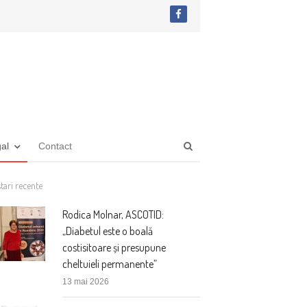
facebook
Open
gal
Contact
search
panel
tari recente
Rodica Molnar, ASCOTID:
„Diabetul este o boală
costisitoare și presupune
cheltuieli permanente”
13 mai 2026