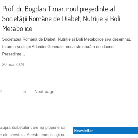
Prof. dr. Bogdan Timar, noul președinte al
Societății Române de Diabet, Nutriție și Boli
Metabolice
Societatea Română de Diabet, Nutriție și Boli Metabolice și-a desemnat,
în urma ședinței Adunării Generale, noua structură a conducerii.
Președinte…
20 mai 2024
2
…
5
Next page
e
Page
Page
asupra diabetului care îşi propune să
Newsletter
ve ale acestuia. Aceste complicaţii nu