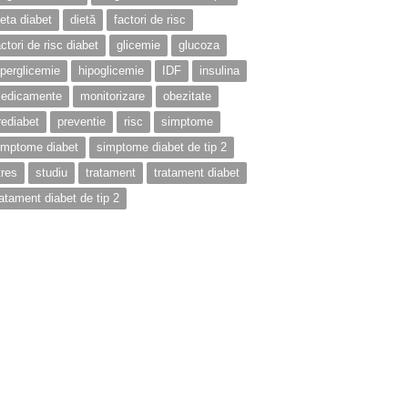
ieta diabet
dietă
factori de risc
actori de risc diabet
glicemie
glucoza
iperglicemie
hipoglicemie
IDF
insulina
edicamente
monitorizare
obezitate
rediabet
preventie
risc
simptome
imptome diabet
simptome diabet de tip 2
tres
studiu
tratament
tratament diabet
ratament diabet de tip 2