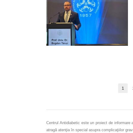
Paginație
1
Pag
articole
Centrul Antidiabetic este un proiect de informare 
atragă atenţia în special asupra complicaţiilor gra