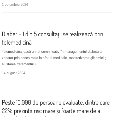
1 octombrie 2024
Noutăți
+ 1 more
Diabet – 1 din 5 consultații se realizează prin
telemedicină
Telemedicina joacă un rol semnificativ în managementul diabetului
zaharat prin acces rapid la sfaturi medicale, monitorizarea glicemiei și
ajustarea tratamentului…
14 august 2024
Diagnosticare diabet tip 2
+ 1 more
Peste 10.000 de persoane evaluate, dintre care
22% prezintă risc mare și foarte mare de a