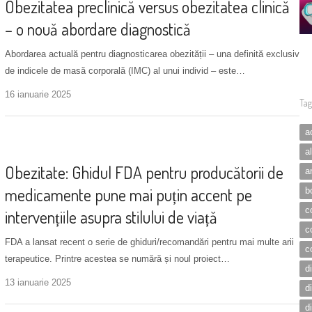
Obezitatea preclinică versus obezitatea clinică
– o nouă abordare diagnostică
Abordarea actuală pentru diagnosticarea obezității – una definită exclusiv
de indicele de masă corporală (IMC) al unui individ – este…
16 ianuarie 2025
Tag
a
Noutăți
a
Obezitate: Ghidul FDA pentru producătorii de
a
medicamente pune mai puțin accent pe
b
c
intervențiile asupra stilului de viață
c
FDA a lansat recent o serie de ghiduri/recomandări pentru mai multe arii
c
terapeutice. Printre acestea se numără și noul proiect…
d
13 ianuarie 2025
d
d