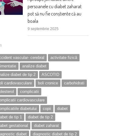
persoanele cu diabet zaharat
pot să nu fie conștiente că au
boala
9 septembrie 2025
s
ccident vascular- cerebral
activitate fizică
limentatie
analize diabet
nalize diabet de tip 2
ASCOTID
oli cardiovasculare
boli cronice
carbohidrati
olesterol
complicatii
omplicatii cardiovasculare
omplicatiile diabetului
copii
diabet
iabet de tip 1
diabet de tip 2
iabet gestational
diabet zaharat
iagnostic diabet
diagnostic diabet de tip 2