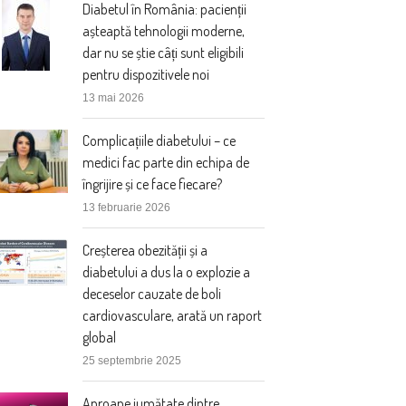
Diabetul în România: pacienții
așteaptă tehnologii moderne,
dar nu se știe câți sunt eligibili
pentru dispozitivele noi
13 mai 2026
Complicațiile diabetului – ce
medici fac parte din echipa de
îngrijire și ce face fiecare?
13 februarie 2026
Creșterea obezității și a
diabetului a dus la o explozie a
deceselor cauzate de boli
cardiovasculare, arată un raport
global
25 septembrie 2025
Aproape jumătate dintre