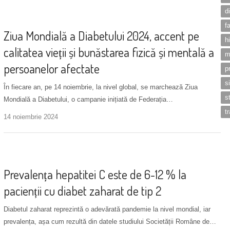
d
Noutăți
f
Ziua Mondială a Diabetului 2024, accent pe
h
calitatea vieții și bunăstarea fizică și mentală a
m
persoanelor afectate
p
s
În fiecare an, pe 14 noiembrie, la nivel global, se marchează Ziua
s
Mondială a Diabetului, o campanie inițiată de Federația…
t
14 noiembrie 2024
Monitorizare diabet tip 2
+ 2 more
Prevalența hepatitei C este de 6-12 % la
pacienții cu diabet zaharat de tip 2
Diabetul zaharat reprezintă o adevărată pandemie la nivel mondial, iar
prevalența, așa cum rezultă din datele studiului Societății Române de…