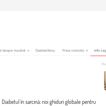
ul despre insulină
DiabeteStory
Preia controlul
Info Le
Pos
Noutăți
Diabetul în sarcină: noi ghiduri globale pentru