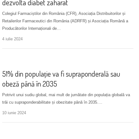
dezvolta diabet zaharat
Colegiul Farmaciștilor din România (CFR), Asociația Distribuitorilor și
Retailerilor Farmaceutici din România (ADRFR) și Asociația Română a
Producătorilor Internaționali de…
4 iulie 2024
Noutăți
51% din populație va fi supraponderală sau
obeză până în 2035
Potrivit unui sudiu global, mai mult de jumătate din populația globală va
trăi cu supraponderabilitate și obezitate până în 2035.…
10 iunie 2024
Noutăți