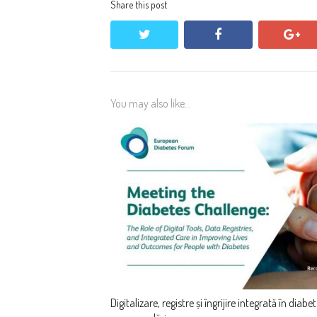
Share this post
twitter
facebook
go
You may also like...
Digitalizare, registre și îngrijire integrată în diabet