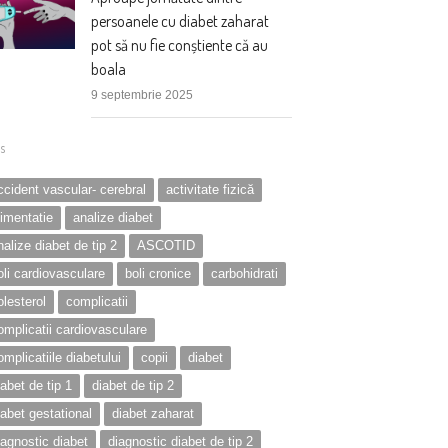
persoanele cu diabet zaharat
pot să nu fie conștiente că au
boala
9 septembrie 2025
s
ccident vascular- cerebral
activitate fizică
limentatie
analize diabet
nalize diabet de tip 2
ASCOTID
oli cardiovasculare
boli cronice
carbohidrati
olesterol
complicatii
omplicatii cardiovasculare
omplicatiile diabetului
copii
diabet
iabet de tip 1
diabet de tip 2
iabet gestational
diabet zaharat
iagnostic diabet
diagnostic diabet de tip 2