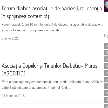
Forum diabet: asociațiile de pacienți, rol esențial
în sprijinirea comunității
Forum diabet: 1 din 10 români suferă de diabet, iar asociațiile de pacienți
au un rol esențial în sprijinirea comunității.…
Tag
9 iunie 2021
a
a
Asociații
a
Asociația Copiilor și Tinerilor Diabetici- Mureș
b
(ASCOTID)
c
c
Este o asociație neguvernamentală, non- profit, înființată în anul 2006 de
c
către 7 părinți care și-au propus, în primul rând,…
d
25 ianuarie 2018
d
d