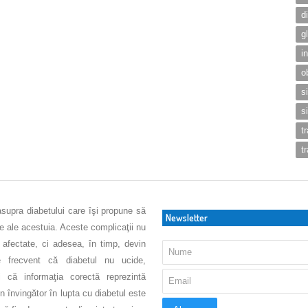
d
g
i
o
s
s
t
t
asupra diabetului care îşi propune să
Newsletter
ve ale acestuia. Aceste complicaţii nu
 afectate, ci adesea, în timp, devin
 frecvent că diabetul nu ucide,
 că informaţia corectă reprezintă
 învingător în lupta cu diabetul este