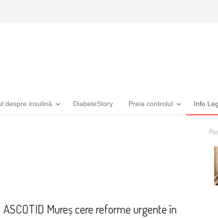
ul despre insulină
DiabeteStory
Preia controlul
Info Le
Pos
Asociații
ASCOTID Mureș cere reforme urgente în