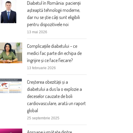
Diabetul în România: pacienții
așteaptă tehnologii moderne,
dar nu se știe câți sunt eligibili
pentru dispozitivele noi
13 mai 2026
Complicațiile diabetului – ce
medici fac parte din echipa de
îngrijire și ce face fiecare?
13 februarie 2026
Creșterea obezității și a
diabetului a dus la o explozie a
deceselor cauzate de boli
cardiovasculare, arată un raport
global
25 septembrie 2025
Aproape jumătate dintre