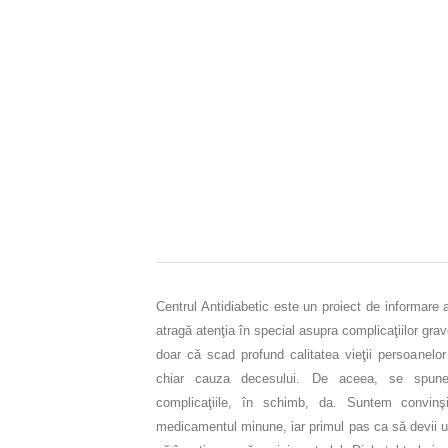
Centrul Antidiabetic este un proiect de informare 
atragă atenţia în special asupra complicaţiilor gra
doar că scad profund calitatea vieţii persoanelor
chiar cauza decesului. De aceea, se spune
complicaţiile, în schimb, da. Suntem convinşi
medicamentul minune, iar primul pas ca să devii un