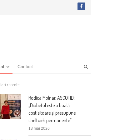
facebook
Open
gal
Contact
search
panel
tari recente
Rodica Molnar, ASCOTID:
„Diabetul este o boală
costisitoare și presupune
cheltuieli permanente”
13 mai 2026