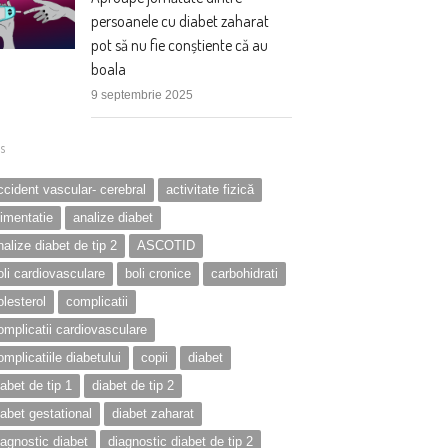
persoanele cu diabet zaharat
pot să nu fie conștiente că au
boala
9 septembrie 2025
s
ccident vascular- cerebral
activitate fizică
limentatie
analize diabet
nalize diabet de tip 2
ASCOTID
oli cardiovasculare
boli cronice
carbohidrati
olesterol
complicatii
omplicatii cardiovasculare
omplicatiile diabetului
copii
diabet
iabet de tip 1
diabet de tip 2
iabet gestational
diabet zaharat
iagnostic diabet
diagnostic diabet de tip 2