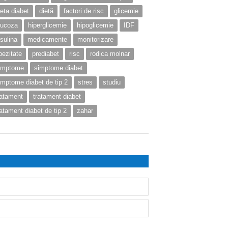
ieta diabet
dietă
factori de risc
glicemie
lucoza
hiperglicemie
hipoglicemie
IDF
nsulina
medicamente
monitorizare
bezitate
prediabet
risc
rodica molnar
imptome
simptome diabet
imptome diabet de tip 2
stres
studiu
ratament
tratament diabet
ratament diabet de tip 2
zahar