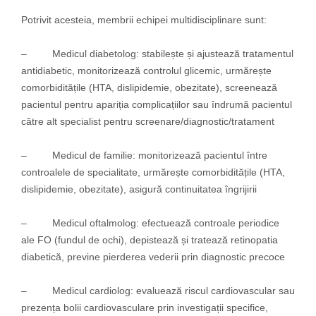
Potrivit acesteia, membrii echipei multidisciplinare sunt:
– Medicul diabetolog: stabilește și ajustează tratamentul
antidiabetic, monitorizează controlul glicemic, urmărește
comorbiditățile (HTA, dislipidemie, obezitate), screenează
pacientul pentru apariția complicațiilor sau îndrumă pacientul
către alt specialist pentru screenare/diagnostic/tratament
– Medicul de familie: monitorizează pacientul între
controalele de specialitate, urmărește comorbiditățile (HTA,
dislipidemie, obezitate), asigură continuitatea îngrijirii
– Medicul oftalmolog: efectuează controale periodice
ale FO (fundul de ochi), depistează și tratează retinopatia
diabetică, previne pierderea vederii prin diagnostic precoce
– Medicul cardiolog: evaluează riscul cardiovascular sau
prezența bolii cardiovasculare prin investigații specifice,