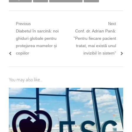
Navigare
Previous
Next
Previous
Next
Diabetul în sarcină: noi
Conf. dr. Adrian Pană:
în
post:
post:
ghiduri globale pentru
”Pentru fiecare pacient
articole
protejarea mamelor și
tratat, mai există unul
copiilor
invizibil în sistem”
You may also like...