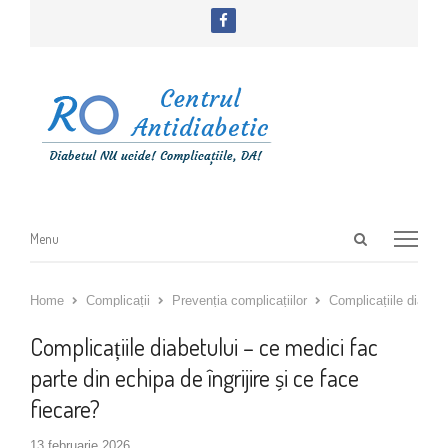
facebook
Open
Menu
Menu
search
panel
Home
Complicații
Prevenția complicațiilor
Complicațiile diabetu
Complicațiile diabetului – ce medici fac
parte din echipa de îngrijire și ce face
fiecare?
13 februarie 2026