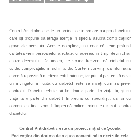
Centrul Antidiabetic este un proiect de informare asupra diabetului
care îşi propune să atragă atenţia în special asupra complicaţiilor
grave ale acestuia. Aceste complicaţii nu doar că scad profund
calitatea vieţii persoanelor afectate, ci adesea, în timp, devin chiar
cauza decesului. De aceea, se spune frecvent că diabetul nu
ucide, complicaţiile, în schimb, da. Suntem convinşi că informaţia
corectă reprezintă medicamentul minune, iar primul pas ca să devii
un învingător în lupta cu diabetul este să înveţi cum să preiei
controlul. Diabetul trebuie să fie doar o parte din viaţa ta, şi nu
viaţa ta o parte din diabet ! Împreună cu specialişti, dar şi cu
oameni ca tine, vom fi împreună online, minut cu minut, contra
diabetului.
Centrul Antidiabetic este un proiect iniţiat de Şcoala
Pacienţilor din dorința de a ajuta oamenii să ia deciziile cele