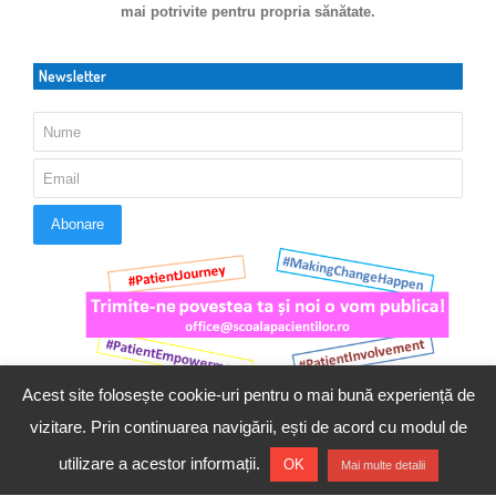
mai potrivite pentru propria sănătate.
Newsletter
Acest site folosește cookie-uri pentru o mai bună experiență de
vizitare. Prin continuarea navigării, ești de acord cu modul de
twitter
facebook
google+
linkedin
pinterest
print
red
red
utilizare a acestor informații.
© 2016 - 2023 Copyright. Scoala Pacientilor - QUINN Media SRL.
OK
Mai multe detalii
Toate drepturile rezervate.