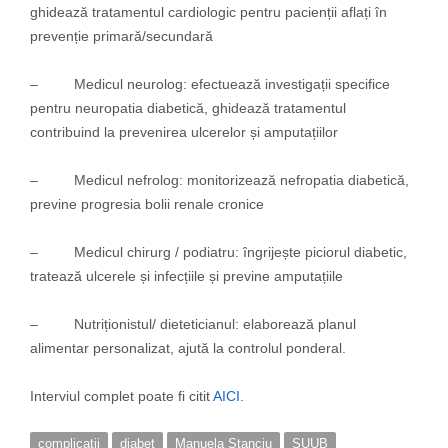
ghidează tratamentul cardiologic pentru pacienții aflați în
prevenție primară/secundară
– Medicul neurolog: efectuează investigații specifice
pentru neuropatia diabetică, ghidează tratamentul
contribuind la prevenirea ulcerelor și amputațiilor
– Medicul nefrolog: monitorizează nefropatia diabetică,
previne progresia bolii renale cronice
– Medicul chirurg / podiatru: îngrijește piciorul diabetic,
tratează ulcerele și infecțiile și previne amputațiile
– Nutriționistul/ dieteticianul: elaborează planul
alimentar personalizat, ajută la controlul ponderal.
Interviul complet poate fi citit
AICI
.
complicatii
diabet
Manuela Stanciu
SUUB