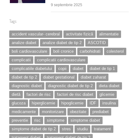
9 septembrie 2025
Tags
accident vascular- cerebral
activitate fizică
alimentatie
analize diabet
analize diabet de tip 2
ASCOTID
boli cardiovasculare
boli cronice
carbohidrati
colesterol
complicatii
complicatii cardiovasculare
complicatiile diabetului
copii
diabet
diabet de tip 1
diabet de tip 2
diabet gestational
diabet zaharat
diagnostic diabet
diagnostic diabet de tip 2
dieta diabet
dietă
factori de risc
factori de risc diabet
glicemie
glucoza
hiperglicemie
hipoglicemie
IDF
insulina
medicamente
monitorizare
obezitate
prediabet
preventie
risc
simptome
simptome diabet
simptome diabet de tip 2
stres
studiu
tratament
tratament diabet
tratament diabet de tip 2