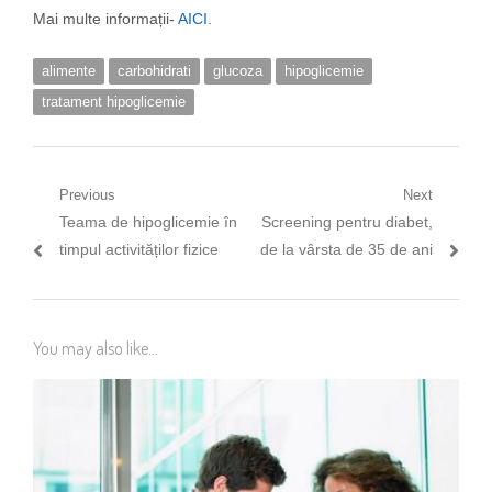
Mai multe informații-
AICI
.
alimente
carbohidrati
glucoza
hipoglicemie
tratament hipoglicemie
Navigare
Previous
Next
Previous
Next
Teama de hipoglicemie în
Screening pentru diabet,
în
post:
post:
timpul activităților fizice
de la vârsta de 35 de ani
articole
You may also like...