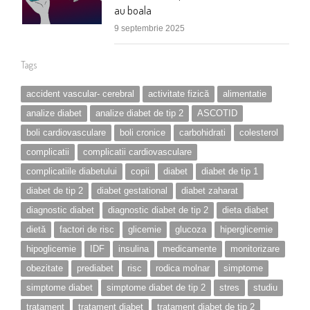
au boala
9 septembrie 2025
Tags
accident vascular- cerebral
activitate fizică
alimentatie
analize diabet
analize diabet de tip 2
ASCOTID
boli cardiovasculare
boli cronice
carbohidrati
colesterol
complicatii
complicatii cardiovasculare
complicatiile diabetului
copii
diabet
diabet de tip 1
diabet de tip 2
diabet gestational
diabet zaharat
diagnostic diabet
diagnostic diabet de tip 2
dieta diabet
dietă
factori de risc
glicemie
glucoza
hiperglicemie
hipoglicemie
IDF
insulina
medicamente
monitorizare
obezitate
prediabet
risc
rodica molnar
simptome
simptome diabet
simptome diabet de tip 2
stres
studiu
tratament
tratament diabet
tratament diabet de tip 2