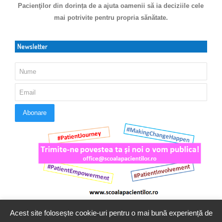
Pacienţilor din dorința de a ajuta oamenii să ia deciziile cele
mai potrivite pentru propria sănătate.
Newsletter
Acest site folosește cookie-uri pentru o mai bună experiență de
© 2016 - 2023 Copyright. Scoala Pacientilor - QUINN Media SRL.