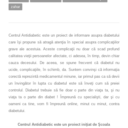
zahar
Centrul Antidiabetic este un proiect de informare asupra diabetului
care îşi propune să atragă atenţia în special asupra complicaţiilor
grave ale acestuia. Aceste complicaţii nu doar că scad profund
calitatea vieţii persoanelor afectate, ci adesea, în timp, devin chiar
cauza decesului. De aceea, se spune frecvent că diabetul nu
ucide, complicaţiile, în schimb, da. Suntem convinşi că informaţia
corectă reprezintă medicamentul minune, iar primul pas ca să devii
un învingător în lupta cu diabetul este să înveţi cum să preiei
controlul. Diabetul trebuie să fie doar o parte din viaţa ta, şi nu
viaţa ta o parte din diabet ! Împreună cu specialişti, dar şi cu
oameni ca tine, vom fi împreună online, minut cu minut, contra
diabetului.
Centrul Antidiabetic este un proiect iniţiat de Şcoala