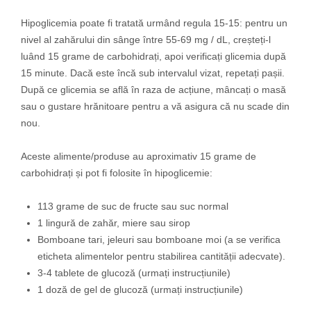
Hipoglicemia poate fi tratată urmând regula 15-15: pentru un
nivel al zahărului din sânge între 55-69 mg / dL, creșteți-l
luând 15 grame de carbohidrați, apoi verificați glicemia după
15 minute. Dacă este încă sub intervalul vizat, repetați pașii.
După ce glicemia se află în raza de acțiune, mâncați o masă
sau o gustare hrănitoare pentru a vă asigura că nu scade din
nou.
Aceste alimente/produse au aproximativ 15 grame de
carbohidrați și pot fi folosite în hipoglicemie:
113 grame de suc de fructe sau suc normal
1 lingură de zahăr, miere sau sirop
Bomboane tari, jeleuri sau bomboane moi (a se verifica
eticheta alimentelor pentru stabilirea cantității adecvate).
3-4 tablete de glucoză (urmați instrucțiunile)
1 doză de gel de glucoză (urmați instrucțiunile)