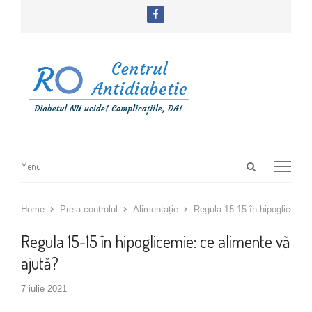
facebook
Open
Menu
Menu
search
panel
Home
Preia controlul
Alimentație
Regula 15-15 în hipoglicemie:
Regula 15-15 în hipoglicemie: ce alimente vă
ajută?
7 iulie 2021