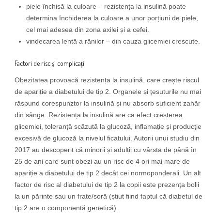
piele închisă la culoare – rezistența la insulină poate
determina închiderea la culoare a unor porțiuni de piele,
cel mai adesea din zona axilei și a cefei.
vindecarea lentă a rănilor – din cauza glicemiei crescute.
Factori de risc și complicații
Obezitatea provoacă rezistența la insulină, care crește riscul
de apariție a diabetului de tip 2. Organele și țesuturile nu mai
răspund corespunztor la insulină și nu absorb suficient zahăr
din sânge. Rezistența la insulină are ca efect creșterea
glicemiei, toleranță scăzută la glucoză, inflamație și producție
excesivă de glucoză la nivelul ficatului. Autorii unui studiu din
2017 au descoperit că minorii și adulții cu vârsta de până în
25 de ani care sunt obezi au un risc de 4 ori mai mare de
apariție a diabetului de tip 2 decât cei normoponderali. Un alt
factor de risc al diabetului de tip 2 la copii este prezența bolii
la un părinte sau un frate/soră (știut fiind faptul că diabetul de
tip 2 are o componentă genetică).