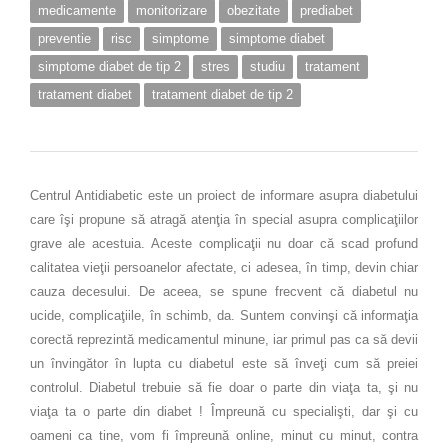
medicamente
monitorizare
obezitate
prediabet
preventie
risc
simptome
simptome diabet
simptome diabet de tip 2
stres
studiu
tratament
tratament diabet
tratament diabet de tip 2
Centrul Antidiabetic este un proiect de informare asupra diabetului
care îşi propune să atragă atenţia în special asupra complicaţiilor
grave ale acestuia. Aceste complicaţii nu doar că scad profund
calitatea vieţii persoanelor afectate, ci adesea, în timp, devin chiar
cauza decesului. De aceea, se spune frecvent că diabetul nu
ucide, complicaţiile, în schimb, da. Suntem convinşi că informaţia
corectă reprezintă medicamentul minune, iar primul pas ca să devii
un învingător în lupta cu diabetul este să înveţi cum să preiei
controlul. Diabetul trebuie să fie doar o parte din viaţa ta, şi nu
viaţa ta o parte din diabet ! Împreună cu specialişti, dar şi cu
oameni ca tine, vom fi împreună online, minut cu minut, contra