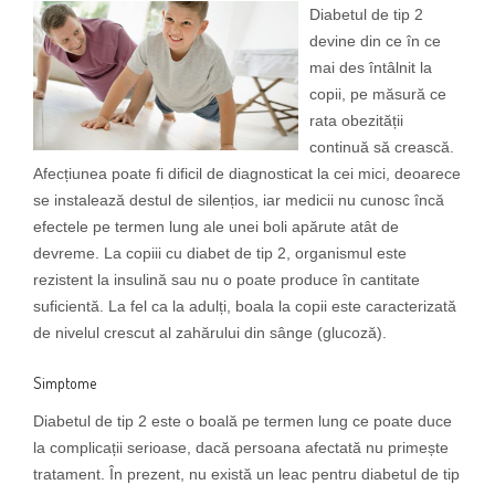
Diabetul de tip 2
devine din ce în ce
mai des întâlnit la
copii, pe măsură ce
rata obezității
continuă să crească.
Afecțiunea poate fi dificil de diagnosticat la cei mici, deoarece
se instalează destul de silențios, iar medicii nu cunosc încă
efectele pe termen lung ale unei boli apărute atât de
devreme. La copiii cu diabet de tip 2, organismul este
rezistent la insulină sau nu o poate produce în cantitate
suficientă. La fel ca la adulți, boala la copii este caracterizată
de nivelul crescut al zahărului din sânge (glucoză).
Simptome
Diabetul de tip 2 este o boală pe termen lung ce poate duce
la complicații serioase, dacă persoana afectată nu primește
tratament. În prezent, nu există un leac pentru diabetul de tip