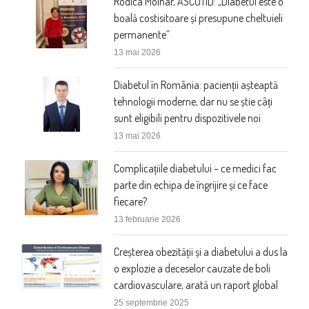
Rodica Molnar, ASCOTID: „Diabetul este o
boală costisitoare și presupune cheltuieli
permanente”
13 mai 2026
Diabetul în România: pacienții așteaptă
tehnologii moderne, dar nu se știe câți
sunt eligibili pentru dispozitivele noi
13 mai 2026
Complicațiile diabetului – ce medici fac
parte din echipa de îngrijire și ce face
fiecare?
13 februarie 2026
Creșterea obezității și a diabetului a dus la
o explozie a deceselor cauzate de boli
cardiovasculare, arată un raport global
25 septembrie 2025