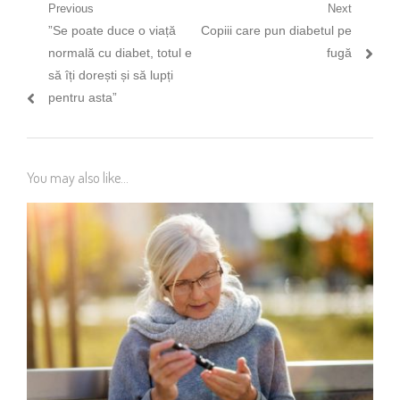
Navigare
Previous
Next
Previous
Next
”Se poate duce o viață
Copiii care pun diabetul pe
în
post:
post:
normală cu diabet, totul e
fugă
articole
să îți dorești și să lupți
pentru asta”
You may also like...