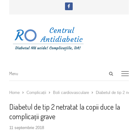
facebook
Open
Menu
Menu
search
panel
Home
Complicații
Boli cardiovasculare
Diabetul de tip 2 netrata
Diabetul de tip 2 netratat la copii duce la
complicații grave
11 septembrie 2018