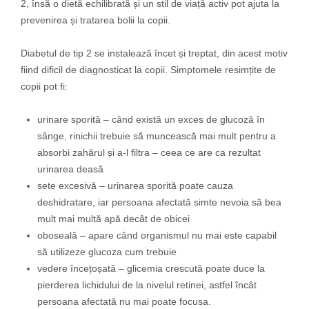
2, însă o dietă echilibrată și un stil de viață activ pot ajuta la
prevenirea și tratarea bolii la copii.
Diabetul de tip 2 se instalează încet și treptat, din acest motiv
fiind dificil de diagnosticat la copii. Simptomele resimțite de
copii pot fi:
urinare sporită – când există un exces de glucoză în
sânge, rinichii trebuie să muncească mai mult pentru a
absorbi zahărul și a-l filtra – ceea ce are ca rezultat
urinarea deasă
sete excesivă – urinarea sporită poate cauza
deshidratare, iar persoana afectată simte nevoia să bea
mult mai multă apă decât de obicei
oboseală – apare când organismul nu mai este capabil
să utilizeze glucoza cum trebuie
vedere încețoșată – glicemia crescută poate duce la
pierderea lichidului de la nivelul retinei, astfel încât
persoana afectată nu mai poate focusa.