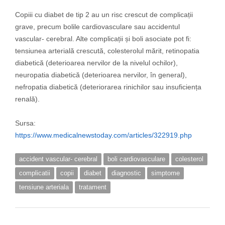
Copiii cu diabet de tip 2 au un risc crescut de complicații
grave, precum bolile cardiovasculare sau accidentul
vascular- cerebral. Alte complicații și boli asociate pot fi:
tensiunea arterială crescută, colesterolul mărit, retinopatia
diabetică (deterioarea nervilor de la nivelul ochilor),
neuropatia diabetică (deterioarea nervilor, în general),
nefropatia diabetică (deteriorarea rinichilor sau insuficiența
renală).
Sursa:
https://www.medicalnewstoday.com/articles/322919.php
accident vascular- cerebral
boli cardiovasculare
colesterol
complicatii
copii
diabet
diagnostic
simptome
tensiune arteriala
tratament