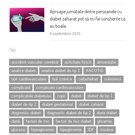
Aproape jumătate dintre persoanele cu
diabet zaharat pot să nu fie conștiente că
au boala
9 septembrie 2025
Tags
accident vascular- cerebral
activitate fizică
alimentatie
analize diabet
analize diabet de tip 2
ASCOTID
boli cardiovasculare
boli cronice
carbohidrati
colesterol
complicatii
complicatii cardiovasculare
complicatiile diabetului
copii
diabet
diabet de tip 1
diabet de tip 2
diabet gestational
diabet zaharat
diagnostic diabet
diagnostic diabet de tip 2
dieta diabet
dietă
factori de risc
factori de risc diabet
glicemie
glucoza
hiperglicemie
hipoglicemie
IDF
insulina