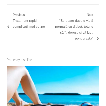
Navigare
Previous
Next
Previous
Next
Tratament rapid –
”Se poate duce o viață
în
post:
post:
complicații mai puține
normală cu diabet, totul e
articole
să îți dorești și să lupți
pentru asta”
You may also like...