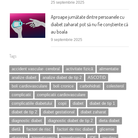
25 septembrie 2025
Aproape jumătate dintre persoanele cu
diabet zaharat pot să nu fie conștiente că
au boala
9 septembrie 2025
Tags
accident vascular- cerebral
activitate fizică
alimentatie
analize diabet
analize diabet de tip 2
ASCOTID
boli cardiovasculare
boli cronice
carbohidrati
colesterol
complicatii
complicatii cardiovasculare
complicatiile diabetului
copii
diabet
diabet de tip 1
diabet de tip 2
diabet gestational
diabet zaharat
diagnostic diabet
diagnostic diabet de tip 2
dieta diabet
dietă
factori de risc
factori de risc diabet
glicemie
glucoza
hiperglicemie
hipoglicemie
IDF
insulina