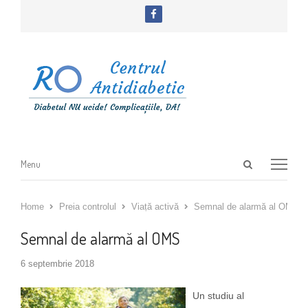
facebook
Open
Menu
Menu
search
panel
Home
Preia controlul
Viață activă
Semnal de alarmă al OMS
Semnal de alarmă al OMS
6 septembrie 2018
Un studiu al