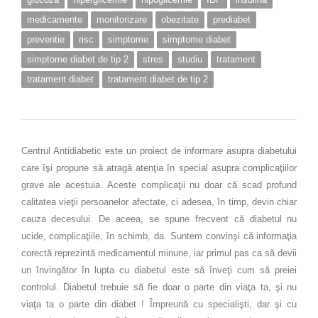
medicamente
monitorizare
obezitate
prediabet
preventie
risc
simptome
simptome diabet
simptome diabet de tip 2
stres
studiu
tratament
tratament diabet
tratament diabet de tip 2
Centrul Antidiabetic este un proiect de informare asupra diabetului
care îşi propune să atragă atenţia în special asupra complicaţiilor
grave ale acestuia. Aceste complicaţii nu doar că scad profund
calitatea vieţii persoanelor afectate, ci adesea, în timp, devin chiar
cauza decesului. De aceea, se spune frecvent că diabetul nu
ucide, complicaţiile, în schimb, da. Suntem convinşi că informaţia
corectă reprezintă medicamentul minune, iar primul pas ca să devii
un învingător în lupta cu diabetul este să înveţi cum să preiei
controlul. Diabetul trebuie să fie doar o parte din viaţa ta, şi nu
viaţa ta o parte din diabet ! Împreună cu specialişti, dar şi cu