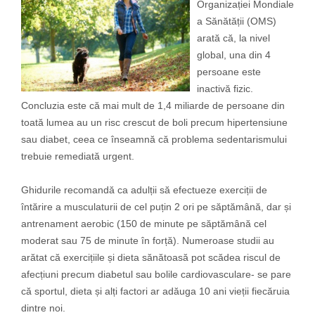
Organizației Mondiale
a Sănătății (OMS)
arată că, la nivel
global, una din 4
persoane este
inactivă fizic.
Concluzia este că mai mult de 1,4 miliarde de persoane din
toată lumea au un risc crescut de boli precum hipertensiune
sau diabet, ceea ce înseamnă că problema sedentarismului
trebuie remediată urgent.
Ghidurile recomandă ca adulții să efectueze exerciții de
întărire a musculaturii de cel puțin 2 ori pe săptămână, dar și
antrenament aerobic (150 de minute pe săptămână cel
moderat sau 75 de minute în forță). Numeroase studii au
arătat că exercițiile și dieta sănătoasă pot scădea riscul de
afecțiuni precum diabetul sau bolile cardiovasculare- se pare
că sportul, dieta și alți factori ar adăuga 10 ani vieții fiecăruia
dintre noi.