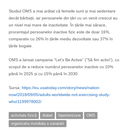
Studiul OMS a mai arătat că femeile sunt și mai sedentare
decât bărbații, iar persoanele din țări cu un venit crescut au
un nivel mai mare de inactivitate. În țările mai sărace,
procentajul persoanelor inactive fizic este de doar 16%,
comparativ cu 26% în țările mediu dezvoltate sau 37% în
țările bogate.
OMS a lansat campania ”Let’s Be Active” (”Să fim activi”), cu
scopul de a reduce numărul persoanelor inactive cu 10%
până în 2025 și cu 15% până în 2030.
Sursa:
https://eu.usatoday.com/story/news/nation-
now/2018/09/05/adults-worldwide-not-exercising-study-
who/1199978002/
activitate fizică
diabet
hipertensiune
OMS
organizatia mondiala a sanatatii