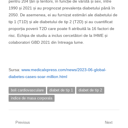
pentru 204 țări și teritorii, în funcție de vârstă și sex, între
1990 și 2021 și au prognozat prevalența diabetului până în
2050. De asemenea, ei au furnizat estimări ale diabetului de
tip 1 (T1D) și ale diabetului de tip 2 (T2D) și au cuantificat
proporția poverii T2D care poate fi atribuită la 16 factori de
risc. Echipa de studiu a inclus cercetători de la IHME și
colaboratori GBD 2021 din întreaga lume.
Sursa:
www.medicalxpress.com/news/2023-06-global-
diabetes-cases-soar-million.html
boli cardiovasculare
diabet de tip 1
diabet de tip 2
indice de masa corporala
Navigare
Previous
Next