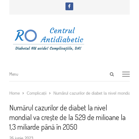
facebook
Open
Menu
Menu
search
panel
Home
Complicații
Numărul cazurilor de diabet la nivel mondial va 
Numărul cazurilor de diabet la nivel
mondial va crește de la 529 de milioane la
1,3 miliarde până în 2050
26 iunie 2023