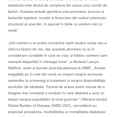
diabetului este destul de complexă din cauza unui număr de
factori. Aceasta include genetica unei persoane, precum și
barierele logistice, sociale și financiare din cadrul sistemului
structural al unei țări, în special în țările cu venituri mici și
medii.”
„Unii oameni s-ar putea concentra rapid asupra unuia sau a
câtorva factori de risc, dar această abordare nu ia în
considerare condițiile în care se nasc și trăiesc oamenii care
creează disparități în întreaga lume”, a declarat Lauryn
Stafford, autor și bursier post-bacalaureat la IHME. „Aceste
inegalități au în cele din urmă un impact asupra accesului
oamenilor la screening și tratament și asupra disponibilității
serviciilor de sănătate. Tocmai de aceea avem nevoie de o
imagine mai completă a modului în care diabetul a avut un
impact asupra populațiilor la nivel granular.” Utilizând studiul
Global Burden of Disease (GBD) 2021, cercetătorii au
examinat prevalența, morbiditatea și mortalitatea diabetului