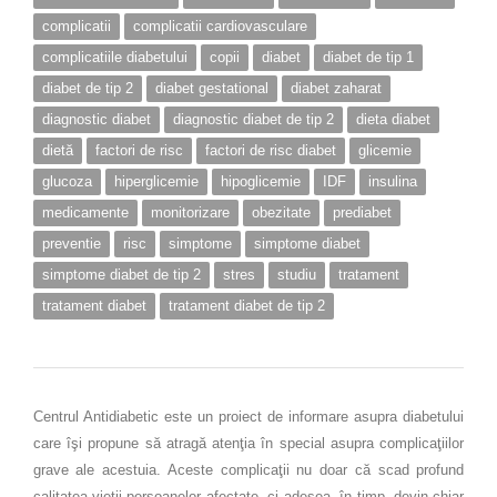
complicatii
complicatii cardiovasculare
complicatiile diabetului
copii
diabet
diabet de tip 1
diabet de tip 2
diabet gestational
diabet zaharat
diagnostic diabet
diagnostic diabet de tip 2
dieta diabet
dietă
factori de risc
factori de risc diabet
glicemie
glucoza
hiperglicemie
hipoglicemie
IDF
insulina
medicamente
monitorizare
obezitate
prediabet
preventie
risc
simptome
simptome diabet
simptome diabet de tip 2
stres
studiu
tratament
tratament diabet
tratament diabet de tip 2
Centrul Antidiabetic este un proiect de informare asupra diabetului
care îşi propune să atragă atenţia în special asupra complicaţiilor
grave ale acestuia. Aceste complicaţii nu doar că scad profund
calitatea vieţii persoanelor afectate, ci adesea, în timp, devin chiar