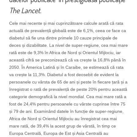
The Lancet.
Cele mai recente și mai cuprinzătoare calcule arată că rata
actuală de prevalență globală este de 6,1%, ceea ce face ca
diabetul să fie una dintre primele 10 cauze principale de
deces și dizabilitate. La nivel de super-regiune, cea mai mare
rată este de 9,3% în Africa de Nord și Orientul Mijlociu, iar
această cifră se preconizează că va crește la 16,8% până în
2050. În America Latină și în Caraibe, se estimează că rata
va crește la 11,3%. Diabetul a fost deosebit de evident la
persoanele cu vârsta de 65 de ani și peste în fiecare țară și a
înregistrat o rată de prevalență de peste 20% pentru această
categorie demografică la nivel mondial. Cea mai mare rată a
fost de 24,4% pentru persoanele cu vârste cuprinse între 75
și 79 de ani. Examinând datele în funcție de super-regiune,
Africa de Nord și Orientul Mijlociu au înregistrat cea mai
mare rată, de 39,4% la acest grup de vârstă, în timp ce
Europa Centrală, Europa de Est și Asia Centrală au