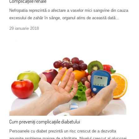
Complicațiile renale
Nefropatia reprezintă o afectare a vaselor mici sangvine din cauza
excesului de zahăr în sânge, organul atins de această dată…
29 ianuarie 2018
Cum preveniți complicațiile diabetului
Persoanele cu diabet prezintă un risc crescut de a dezvolta
anumite probleme majore de sănătate. Nivelul crescut al glucozei