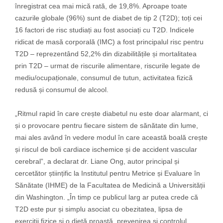
înregistrat cea mai mică rată, de 19,8%. Aproape toate
cazurile globale (96%) sunt de diabet de tip 2 (T2D); toți cei
16 factori de risc studiați au fost asociați cu T2D. Indicele
ridicat de masă corporală (IMC) a fost principalul risc pentru
T2D – reprezentând 52,2% din dizabilitățile și mortalitatea
prin T2D – urmat de riscurile alimentare, riscurile legate de
mediu/ocupaționale, consumul de tutun, activitatea fizică
redusă și consumul de alcool.
„Ritmul rapid în care crește diabetul nu este doar alarmant, ci
și o provocare pentru fiecare sistem de sănătate din lume,
mai ales având în vedere modul în care această boală crește
și riscul de boli cardiace ischemice și de accident vascular
cerebral”, a declarat dr. Liane Ong, autor principal și
cercetător științific la Institutul pentru Metrice și Evaluare în
Sănătate (IHME) de la Facultatea de Medicină a Universității
din Washington. „În timp ce publicul larg ar putea crede că
T2D este pur și simplu asociat cu obezitatea, lipsa de
exerciții fizice și o dietă proastă, prevenirea și controlul