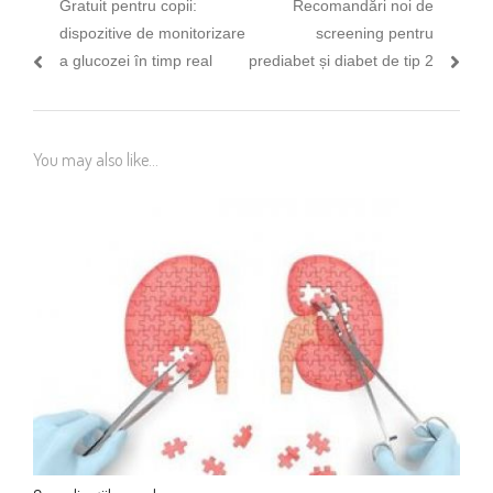
Previous
Next
Gratuit pentru copii:
Recomandări noi de
în
post:
post:
dispozitive de monitorizare
screening pentru
articole
a glucozei în timp real
prediabet și diabet de tip 2
You may also like...