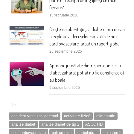
parte din echipa de îngrijire și ce face
fiecare?
13 februarie 2026
Creșterea obezității și a diabetului a dus la
o explozie a deceselor cauzate de boli
cardiovasculare, arată un raport global
25 septembrie 2025
Aproape jumătate dintre persoanele cu
diabet zaharat pot să nu fie conștiente că
au boala
9 septembrie 2025
Tags
accident vascular- cerebral
activitate fizică
alimentatie
analize diabet
analize diabet de tip 2
ASCOTID
boli cardiovasculare
boli cronice
carbohidrati
colesterol