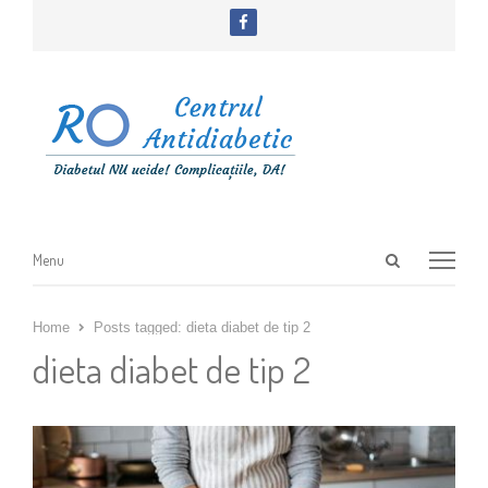
facebook
Open
Menu
Menu
search
panel
Home
Posts tagged:
dieta diabet de tip 2
dieta diabet de tip 2