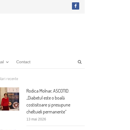
facebook
Open
gal
Contact
search
panel
tari recente
Rodica Molnar, ASCOTID:
„Diabetul este o boală
costisitoare și presupune
cheltuieli permanente”
13 mai 2026