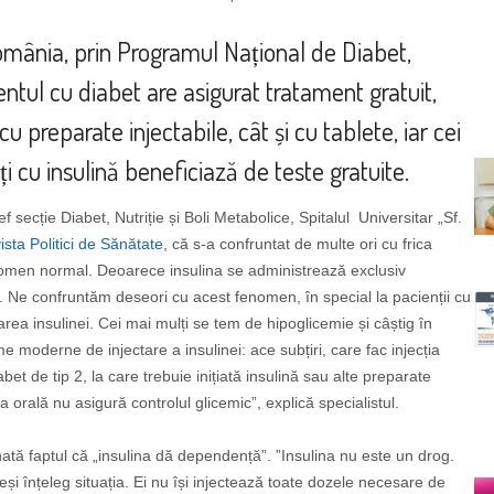
omânia, prin Programul Național de Diabet,
entul cu diabet are asigurat tratament gratuit,
cu preparate injectabile, cât și cu tablete, iar cei
ți cu insulină beneficiază de teste gratuite.
f secție Diabet, Nutriție și Boli Metabolice, Spitalul Universitar „Sf.
ista Politici de Sănătate
, că s-a confruntat de multe ori cu frica
enomen normal. Deoarece insulina se administrează exclusiv
ită. Ne confruntăm deseori cu acest fenomen, în special la pacienții cu
area insulinei. Cei mai mulți se tem de hipoglicemie și câștig în
e moderne de injectare a insulinei: ace subțiri, care fac injecția
bet de tip 2, la care trebuie inițiată insulină sau alte preparate
a orală nu asigură controlul glicemic”, explică specialistul.
ată faptul că „insulina dă dependență”. ”Insulina nu este un drog.
și înțeleg situația. Ei nu își injectează toate dozele necesare de