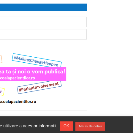
Politică de confidenţialitate
|
Politică de cookie
 utilizare a acestor informații.
OK
Mai multe detalii