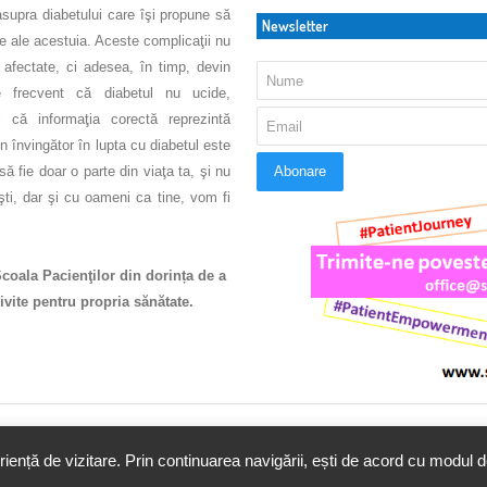
asupra diabetului care îşi propune să
Newsletter
ve ale acestuia. Aceste complicaţii nu
 afectate, ci adesea, în timp, devin
 frecvent că diabetul nu ucide,
 că informaţia corectă reprezintă
 învingător în lupta cu diabetul este
să fie doar o parte din viaţa ta, şi nu
şti, dar şi cu oameni ca tine, vom fi
.
Şcoala Pacienţilor din dorința de a
ivite pentru propria sănătate.
INN Media SRL. Toate drepturile
ență de vizitare. Prin continuarea navigării, ești de acord cu modul de