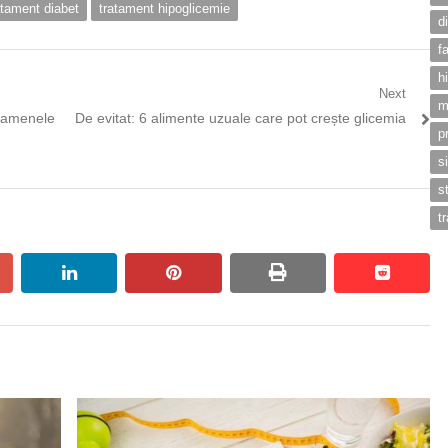
atament diabet
tratament hipoglicemie
d
f
h
Next
m
Next
examenele
De evitat: 6 alimente uzuale care pot crește glicemia
p
post:
s
s
t
ogle+
linkedin
pinterest
print
reddit
reddit