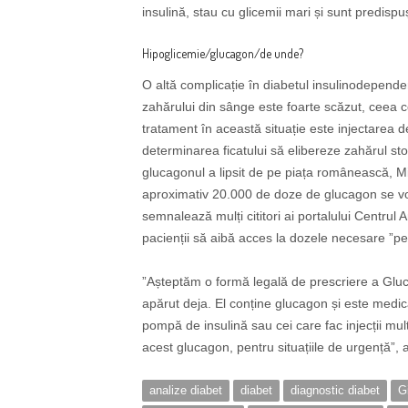
insulină, stau cu glicemii mari și sunt predispuș
Hipoglicemie/glucagon/de unde?
O altă complicație în diabetul insulinodepend
zahărului din sânge este foarte scăzut, ceea 
tratament în această situație este injectarea 
determinarea ficatului să elibereze zahărul sto
glucagonul a lipsit de pe piața românească, Mini
aproximativ 20.000 de doze de glucagon se vo
semnalează mulți cititori ai portalului Centrul A
pacienții să aibă acces la dozele necesare ”pe
”Așteptăm o formă legală de prescriere a Glucag
apărut deja. El conține glucagon și este medic
pompă de insulină sau cei care fac injecții mult
acest glucagon, pentru situațiile de urgență”, 
analize diabet
diabet
diagnostic diabet
G