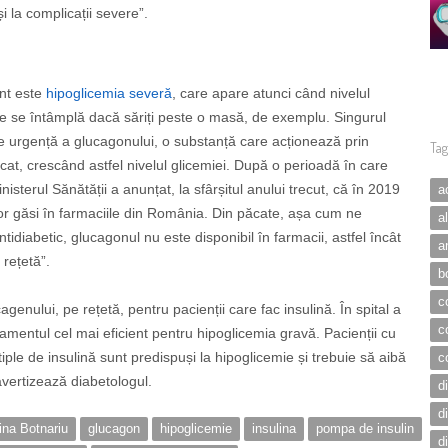
i la complicații severe”.
ent este
hipoglicemia severă
, care apare atunci când nivelul
ce se întâmplă dacă săriți peste o masă, de exemplu. Singurul
de urgență a glucagonului, o substanță care acționează prin
Tag
cat, crescând astfel nivelul glicemiei. După o perioadă în care
sterul Sănătății a anunțat, la sfârșitul anului trecut, că în 2019
a
r găsi în farmaciile din România. Din păcate, așa cum ne
a
ntidiabetic, glucagonul nu este disponibil în farmacii, astfel încât
a
 rețetă”.
b
c
enului, pe rețetă, pentru pacienții care fac insulină. În spital a
c
amentul cel mai eficient pentru hipoglicemia gravă. Pacienții cu
iple de insulină sunt predispuși la hipoglicemie și trebuie să aibă
c
avertizează diabetologul.
d
d
ina Botnariu
glucagon
hipoglicemie
insulina
pompa de insulin
d