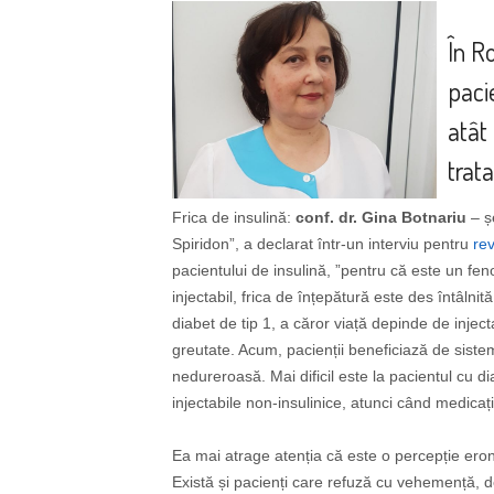
În R
paci
atât 
trata
Frica de insulină:
conf. dr. Gina Botnariu
– șe
Spiridon”, a declarat într-un interviu pentru
rev
pacientului de insulină, ”pentru că este un f
injectabil, frica de înțepătură este des întâln
diabet de tip 1, a căror viață depinde de inject
greutate. Acum, pacienții beneficiază de sistem
nedureroasă. Mai dificil este la pacientul cu dia
injectabile non-insulinice, atunci când medicați
Ea mai atrage atenția că este o percepție eron
Există și pacienți care refuză cu vehemență, de