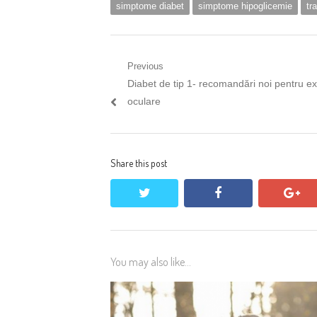
simptome diabet
simptome hipoglicemie
tr
Navigare
Previous
Previous
Diabet de tip 1- recomandări noi pentru 
în
post:
oculare
articole
Share this post
twitter
facebook
go
You may also like...