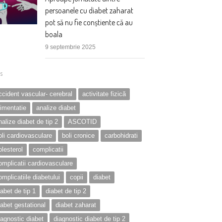
persoanele cu diabet zaharat
pot să nu fie conștiente că au
boala
9 septembrie 2025
s
ccident vascular- cerebral
activitate fizică
limentatie
analize diabet
nalize diabet de tip 2
ASCOTID
oli cardiovasculare
boli cronice
carbohidrati
olesterol
complicatii
omplicatii cardiovasculare
omplicatiile diabetului
copii
diabet
iabet de tip 1
diabet de tip 2
iabet gestational
diabet zaharat
iagnostic diabet
diagnostic diabet de tip 2