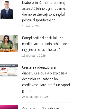
Diabetul în România: pacienții
așteaptă tehnologii moderne,
dar nu se știe câți sunt eligibili
pentru dispozitivele noi
13 mai 2026
Complicațiile diabetului – ce
medici fac parte din echipa de
îngrijire și ce face fiecare?
13 februarie 2026
Creșterea obezității și a
diabetului a dus la o explozie a
deceselor cauzate de boli
cardiovasculare, arată un raport
global
25 septembrie 2025
Aproape jumătate dintre