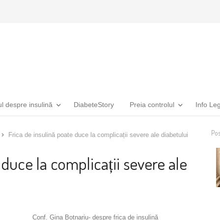
ul despre insulină
DiabeteStory
Preia controlul
Info Le
Pos
Frica de insulină poate duce la complicații severe ale diabetului
 duce la complicații severe ale
Conf. Gina Botnariu- despre frica de insulină