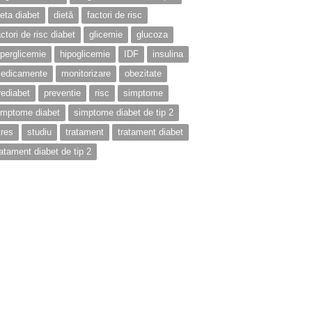
ieta diabet
dietă
factori de risc
actori de risc diabet
glicemie
glucoza
iperglicemie
hipoglicemie
IDF
insulina
edicamente
monitorizare
obezitate
rediabet
preventie
risc
simptome
imptome diabet
simptome diabet de tip 2
tres
studiu
tratament
tratament diabet
ratament diabet de tip 2