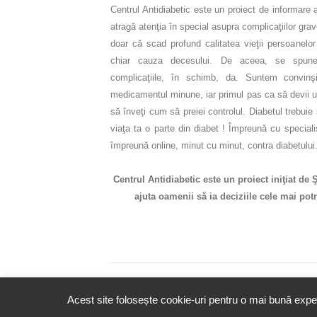
Centrul Antidiabetic este un proiect de informare 
atragă atenţia în special asupra complicaţiilor gra
doar că scad profund calitatea vieţii persoanelor
chiar cauza decesului. De aceea, se spune
complicaţiile, în schimb, da. Suntem convinşi
medicamentul minune, iar primul pas ca să devii un
să înveţi cum să preiei controlul. Diabetul trebuie 
viaţa ta o parte din diabet ! Împreună cu speciali
împreună online, minut cu minut, contra diabetului
Centrul Antidiabetic este un proiect iniţiat de 
ajuta oamenii să ia deciziile cele mai potr
© 2016 - 2023 Copyright. Scoala Pacientilor - QU
Acest site folosește cookie-uri pentru o mai bună experi
rezervate.