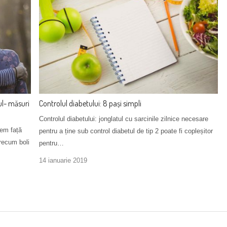
ul- măsuri
Controlul diabetului: 8 pași simpli
Controlul diabetului: jonglatul cu sarcinile zilnice necesare
cem față
pentru a ține sub control diabetul de tip 2 poate fi copleșitor
precum boli
pentru…
14 ianuarie 2019