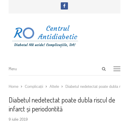
facebook
Open
Menu
Menu
search
panel
Home
Complicații
Altele
Diabetul nedetectat poate dubla riscul 
Diabetul nedetectat poate dubla riscul de
infarct și periodontită
9 iulie 2019