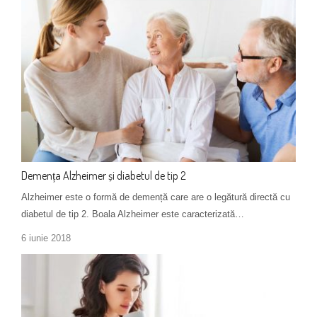
Demența Alzheimer și diabetul de tip 2
Alzheimer este o formă de demență care are o legătură directă cu
diabetul de tip 2. Boala Alzheimer este caracterizată…
6 iunie 2018