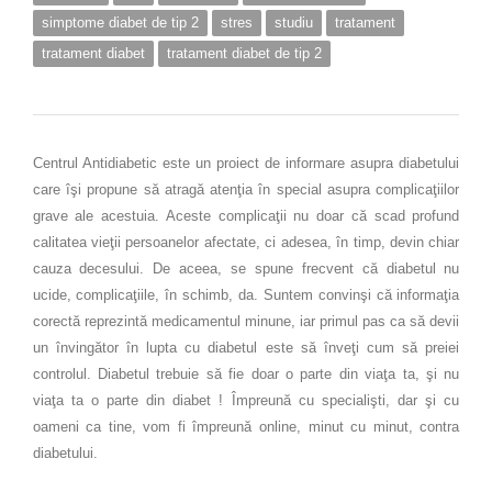
simptome diabet de tip 2
stres
studiu
tratament
tratament diabet
tratament diabet de tip 2
Centrul Antidiabetic este un proiect de informare asupra diabetului
care îşi propune să atragă atenţia în special asupra complicaţiilor
grave ale acestuia. Aceste complicaţii nu doar că scad profund
calitatea vieţii persoanelor afectate, ci adesea, în timp, devin chiar
cauza decesului. De aceea, se spune frecvent că diabetul nu
ucide, complicaţiile, în schimb, da. Suntem convinşi că informaţia
corectă reprezintă medicamentul minune, iar primul pas ca să devii
un învingător în lupta cu diabetul este să înveţi cum să preiei
controlul. Diabetul trebuie să fie doar o parte din viaţa ta, şi nu
viaţa ta o parte din diabet ! Împreună cu specialişti, dar şi cu
oameni ca tine, vom fi împreună online, minut cu minut, contra
diabetului.