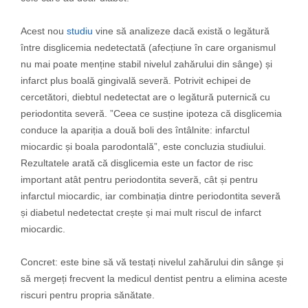
Acest nou
studiu
vine să analizeze dacă există o legătură
între disglicemia nedetectată (afecțiune în care organismul
nu mai poate menține stabil nivelul zahărului din sânge) și
infarct plus boală gingivală severă. Potrivit echipei de
cercetători, diebtul nedetectat are o legătură puternică cu
periodontita severă. ”Ceea ce susține ipoteza că disglicemia
conduce la apariția a două boli des întâlnite: infarctul
miocardic și boala parodontală”, este concluzia studiului.
Rezultatele arată că disglicemia este un factor de risc
important atât pentru periodontita severă, cât și pentru
infarctul miocardic, iar combinația dintre periodontita severă
și diabetul nedetectat crește și mai mult riscul de infarct
miocardic.
Concret: este bine să vă testați nivelul zahărului din sânge și
să mergeți frecvent la medicul dentist pentru a elimina aceste
riscuri pentru propria sănătate.