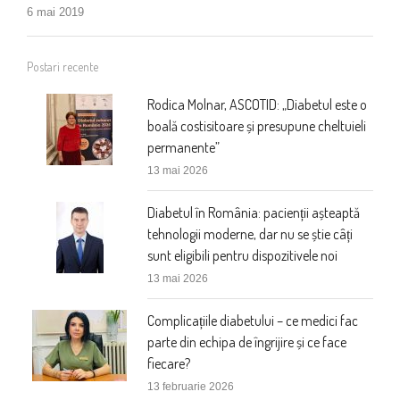
6 mai 2019
Postari recente
Rodica Molnar, ASCOTID: „Diabetul este o
boală costisitoare și presupune cheltuieli
permanente”
13 mai 2026
Diabetul în România: pacienții așteaptă
tehnologii moderne, dar nu se știe câți
sunt eligibili pentru dispozitivele noi
13 mai 2026
Complicațiile diabetului – ce medici fac
parte din echipa de îngrijire și ce face
fiecare?
13 februarie 2026