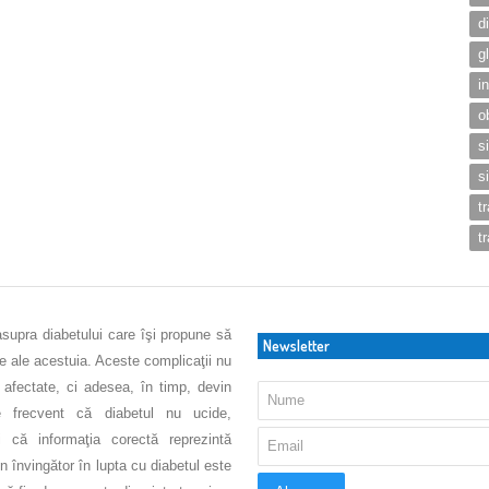
d
g
i
o
s
s
t
t
asupra diabetului care îşi propune să
Newsletter
ve ale acestuia. Aceste complicaţii nu
 afectate, ci adesea, în timp, devin
 frecvent că diabetul nu ucide,
 că informaţia corectă reprezintă
 învingător în lupta cu diabetul este