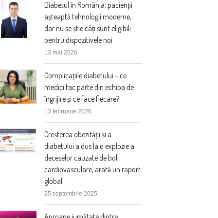
Diabetul în România: pacienții
așteaptă tehnologii moderne,
dar nu se știe câți sunt eligibili
pentru dispozitivele noi
13 mai 2026
Complicațiile diabetului – ce
medici fac parte din echipa de
îngrijire și ce face fiecare?
13 februarie 2026
Creșterea obezității și a
diabetului a dus la o explozie a
deceselor cauzate de boli
cardiovasculare, arată un raport
global
25 septembrie 2025
Aproape jumătate dintre