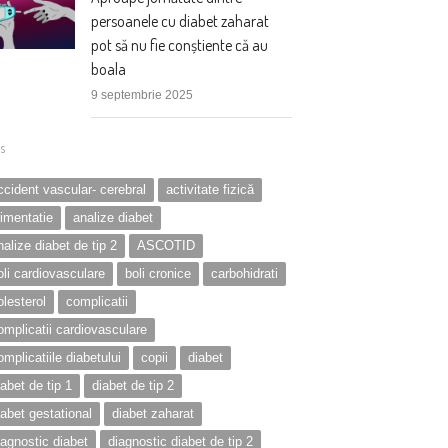
persoanele cu diabet zaharat
pot să nu fie conștiente că au
boala
9 septembrie 2025
s
ccident vascular- cerebral
activitate fizică
limentatie
analize diabet
nalize diabet de tip 2
ASCOTID
oli cardiovasculare
boli cronice
carbohidrati
olesterol
complicatii
omplicatii cardiovasculare
omplicatiile diabetului
copii
diabet
iabet de tip 1
diabet de tip 2
iabet gestational
diabet zaharat
iagnostic diabet
diagnostic diabet de tip 2