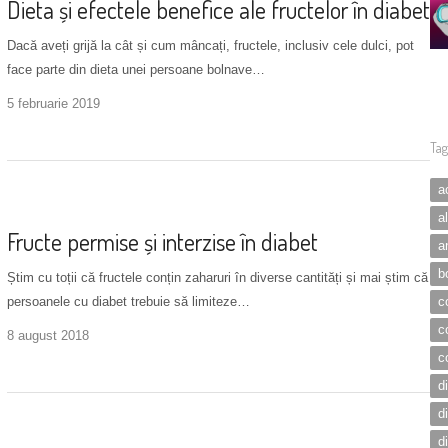
Dieta și efectele benefice ale fructelor în diabet
Dacă aveți grijă la cât și cum mâncați, fructele, inclusiv cele dulci, pot
face parte din dieta unei persoane bolnave…
5 februarie 2019
Tag
a
Alimentație
a
Fructe permise și interzise în diabet
a
b
Știm cu toții că fructele conțin zaharuri în diverse cantități și mai știm că
c
persoanele cu diabet trebuie să limiteze…
c
8 august 2018
c
d
d
d