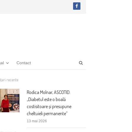
facebook
Open
gal
Contact
search
panel
tari recente
Rodica Molnar, ASCOTID:
„Diabetul este o boală
costisitoare și presupune
cheltuieli permanente”
13 mai 2026