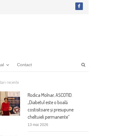
facebook
Open
gal
Contact
search
panel
tari recente
Rodica Molnar, ASCOTID:
„Diabetul este o boală
costisitoare și presupune
cheltuieli permanente”
13 mai 2026