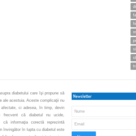
d
f
h
m
p
s
s
t
asupra diabetului care îşi propune să
Newsletter
ve ale acestuia. Aceste complicaţii nu
 afectate, ci adesea, în timp, devin
 frecvent că diabetul nu ucide,
 că informaţia corectă reprezintă
 învingător în lupta cu diabetul este