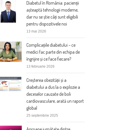
Diabetul în România: pacienții
așteaptă tehnologii moderne,
dar nu se știe câți sunt eligibili
pentru dispozitivele noi
13 mai 2026
Complicațiile diabetului – ce
medici fac parte din echipa de
îngrijire și ce face fiecare?
13 februarie 2026
Creșterea obezității și a
diabetului a dus la o explozie a
deceselor cauzate de boli
cardiovasculare, arată un raport
global
25 septembrie 2025
Aproape jumătate dintre