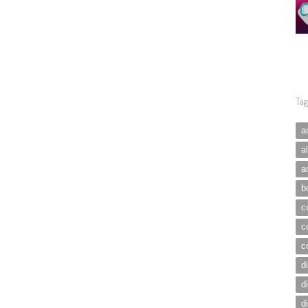
Tag
a
a
a
b
c
c
c
d
d
d