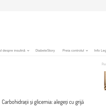
ul despre insulină
DiabeteStory
Preia controlul
Info Le
Pos
Alimentație
Carbohidrații și glicemia: alegeți cu grijă