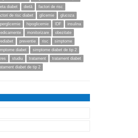
ieta diabet
dietă
factori de risc
actori de risc diabet
glicemie
glucoza
iperglicemie
hipoglicemie
IDF
insulina
edicamente
monitorizare
obezitate
rediabet
preventie
risc
simptome
imptome diabet
simptome diabet de tip 2
tres
studiu
tratament
tratament diabet
ratament diabet de tip 2