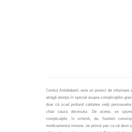
Centrul Antidiabetic este un proiect de informare 
atragă atenţia în special asupra complicaţiilor gra
doar că scad profund calitatea vieţii persoanelor
chiar cauza decesului. De aceea, se spune
complicaţiile, în schimb, da. Suntem convinşi
medicamentul minune, iar primul pas ca să devii un