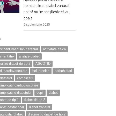
persoanele cu diabet zaharat
pot să nu fie conștiente că au
boala
9 septembrie 2025
s
ccident vascular- cerebral
activitate fizică
limentatie
analize diabet
nalize diabet de tip 2
ASCOTID
oli cardiovasculare
boli cronice
carbohidrati
olesterol
complicatii
omplicatii cardiovasculare
omplicatiile diabetului
copii
diabet
iabet de tip 1
diabet de tip 2
iabet gestational
diabet zaharat
iagnostic diabet
diagnostic diabet de tip 2