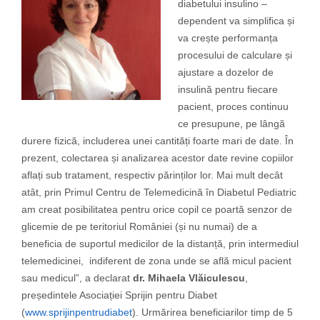
diabetului insulino –
dependent va simplifica și
va crește performanța
procesului de calculare și
ajustare a dozelor de
insulină pentru fiecare
pacient, proces continuu
ce presupune, pe lângă
durere fizică, includerea unei cantități foarte mari de date. În
prezent, colectarea și analizarea acestor date revine copiilor
aflați sub tratament, respectiv părinților lor. Mai mult decât
atât, prin Primul Centru de Telemedicină în Diabetul Pediatric
am creat posibilitatea pentru orice copil ce poartă senzor de
glicemie de pe teritoriul României (și nu numai) de a
beneficia de suportul medicilor de la distanță, prin intermediul
telemedicinei, indiferent de zona unde se află micul pacient
sau medicul”, a declarat
dr. Mihaela Vlăiculescu
,
președintele Asociației Sprijin pentru Diabet
(
www.sprijinpentrudiabet
). Urmărirea beneficiarilor timp de 5