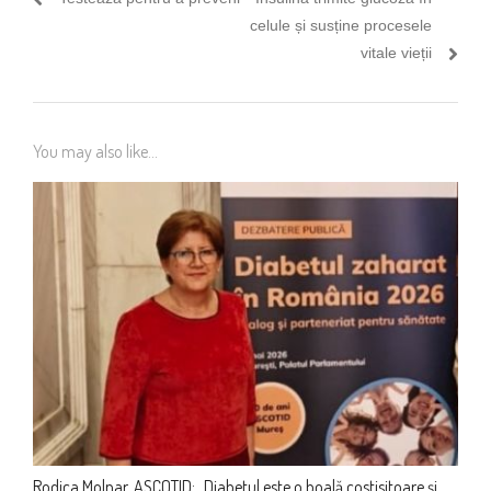
în
post:
post:
celule și susține procesele
articole
vitale vieții
You may also like...
Rodica Molnar, ASCOTID: „Diabetul este o boală costisitoare și