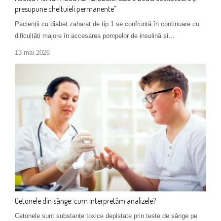
presupune cheltuieli permanente”
Pacienții cu diabet zaharat de tip 1 se confruntă în continuare cu
dificultăți majore în accesarea pompelor de insulină și…
13 mai 2026
Cetonele din sânge: cum interpretăm analizele?
Cetonele sunt substanțe toxice depistate prin teste de sânge pe