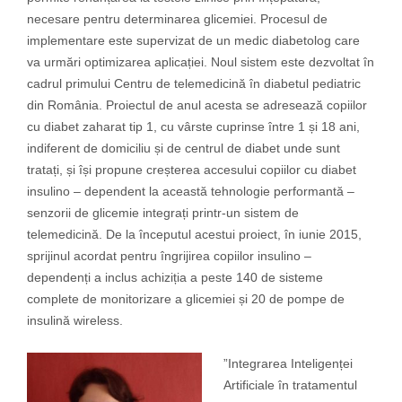
necesare pentru determinarea glicemiei. Procesul de
implementare este supervizat de un medic diabetolog care
va urmări optimizarea aplicației. Noul sistem este dezvoltat în
cadrul primului Centru de telemedicină în diabetul pediatric
din România. Proiectul de anul acesta se adresează copiilor
cu diabet zaharat tip 1, cu vârste cuprinse între 1 și 18 ani,
indiferent de domiciliu și de centrul de diabet unde sunt
tratați, și își propune creșterea accesului copiilor cu diabet
insulino – dependent la această tehnologie performantă –
senzorii de glicemie integrați printr-un sistem de
telemedicină. De la începutul acestui proiect, în iunie 2015,
sprijinul acordat pentru îngrijirea copiilor insulino –
dependenți a inclus achiziția a peste 140 de sisteme
complete de monitorizare a glicemiei și 20 de pompe de
insulină wireless.
”Integrarea Inteligenței
Artificiale în tratamentul