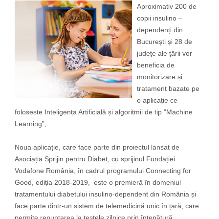
Aproximativ 200 de
copii insulino –
dependenți din
București și 28 de
județe ale țării vor
beneficia de
monitorizare și
tratament bazate pe
o aplicație ce
folosește Inteligența Artificială și algoritmii de tip ”Machine
Learning”,
Noua aplicație, care face parte din proiectul lansat de
Asociația Sprijin pentru Diabet, cu sprijinul Fundației
Vodafone România, în cadrul programului Connecting for
Good, ediția 2018-2019, este o premieră în domeniul
tratamentului diabetului insulino-dependent din România și
face parte dintr-un sistem de telemedicină unic în țară, care
permite renunțarea la testele zilnice prin înțepătură,