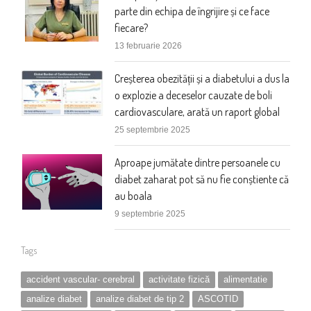
parte din echipa de îngrijire și ce face
fiecare?
13 februarie 2026
Creșterea obezității și a diabetului a dus la
o explozie a deceselor cauzate de boli
cardiovasculare, arată un raport global
25 septembrie 2025
Aproape jumătate dintre persoanele cu
diabet zaharat pot să nu fie conștiente că
au boala
9 septembrie 2025
Tags
accident vascular- cerebral
activitate fizică
alimentatie
analize diabet
analize diabet de tip 2
ASCOTID