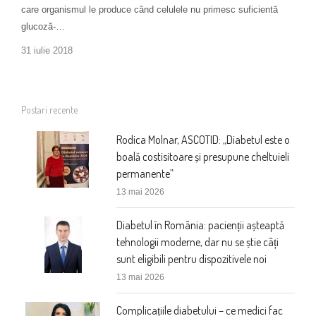
care organismul le produce când celulele nu primesc suficientă
glucoză-…
31 iulie 2018
Postari recente
Rodica Molnar, ASCOTID: „Diabetul este o
boală costisitoare și presupune cheltuieli
permanente”
13 mai 2026
Diabetul în România: pacienții așteaptă
tehnologii moderne, dar nu se știe câți
sunt eligibili pentru dispozitivele noi
13 mai 2026
Complicațiile diabetului – ce medici fac