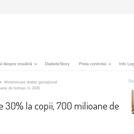
ul despre insulină
DiabeteStory
Preia controlul
Info Le
Pos
Monitorizare diabet gestațional
ioane de bolnavi în 2045
de 30% la copii, 700 milioane de