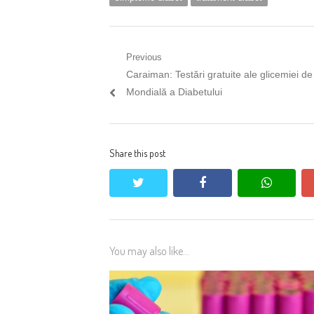
Navigare
Previous
Previous
Caraiman: Testări gratuite ale glicemiei de
în
post:
Mondială a Diabetului
articole
Share this post
twitter
facebook
whatsa
You may also like...