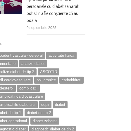
persoanele cu diabet zaharat
pot să nu fie conștiente că au
boala
9 septembrie 2025
s
ccident vascular- cerebral
activitate fizică
limentatie
analize diabet
nalize diabet de tip 2
ASCOTID
oli cardiovasculare
boli cronice
carbohidrati
olesterol
complicatii
omplicatii cardiovasculare
omplicatiile diabetului
copii
diabet
iabet de tip 1
diabet de tip 2
iabet gestational
diabet zaharat
iagnostic diabet
diagnostic diabet de tip 2