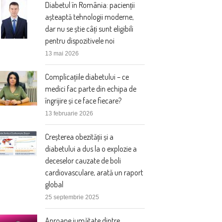
Diabetul în România: pacienții
așteaptă tehnologii moderne,
dar nu se știe câți sunt eligibili
pentru dispozitivele noi
13 mai 2026
Complicațiile diabetului – ce
medici fac parte din echipa de
îngrijire și ce face fiecare?
13 februarie 2026
Creșterea obezității și a
diabetului a dus la o explozie a
deceselor cauzate de boli
cardiovasculare, arată un raport
global
25 septembrie 2025
Aproape jumătate dintre