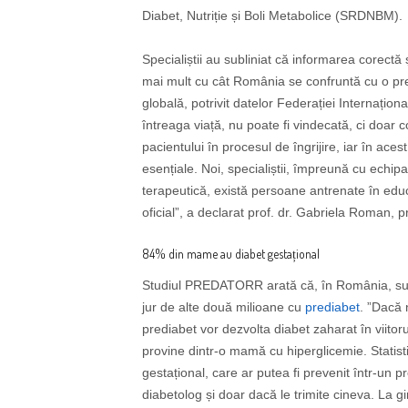
Diabet, Nutriție și Boli Metabolice (SRDNBM).
Specialiștii au subliniat că informarea corectă 
mai mult cu cât România se confruntă cu o pr
globală, potrivit datelor Federației Internațio
întreaga viață, nu poate fi vindecată, ci doar 
pacientului în procesul de îngrijire, iar în acest
esențiale. Noi, specialiștii, împreună cu echipa 
terapeutică, există persoane antrenate în educ
oficial”, a declarat prof. dr. Gabriela Roman, 
84% din mame au diabet gestațional
Studiul PREDATORR arată că, în România, sunt
jur de alte două milioane cu
prediabet
. ”Dacă 
prediabet vor dezvolta diabet zaharat în viitor
provine dintr-o mamă cu hiperglicemie. Statis
gestațional, care ar putea fi prevenit într-un p
diabetolog și doar dacă le trimite cineva. La gi