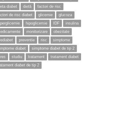
ieta diabet
dietă
factori de risc
actori de risc diabet
glicemie
glucoza
iperglicemie
hipoglicemie
IDF
insulina
edicamente
monitorizare
obezitate
rediabet
preventie
risc
simptome
imptome diabet
simptome diabet de tip 2
tres
studiu
tratament
tratament diabet
ratament diabet de tip 2