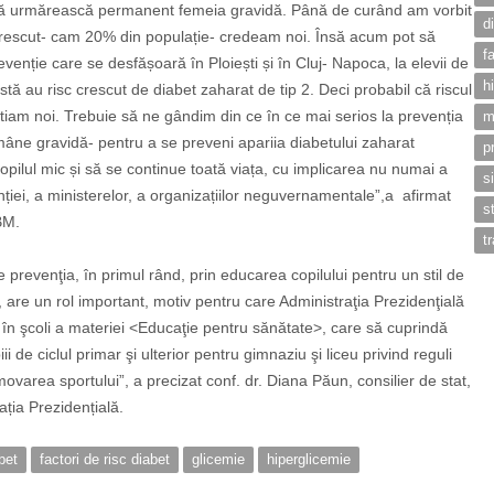
bui să urmărească permanent femeia gravidă. Până de curând am vorbit
d
 crescut- cam 20% din populație- credeam noi. Însă acum pot să
f
venție care se desfășoară în Ploiești și în Cluj- Napoca, la elevii de
h
stă au risc crescut de diabet zaharat de tip 2. Deci probabil că riscul
tiam noi. Trebuie să ne gândim din ce în ce mai serios la prevenția
m
ne gravidă- pentru a se preveni apariia diabetului zaharat
p
opilul mic și să se continue toată viața, cu implicarea nu numai a
s
inției, a ministerelor, a organizațiilor neguvernamentale”,a afirmat
s
BM.
t
e prevenţia, în primul rând, prin educarea copilului pentru un stil de
 are un rol important, motiv pentru care Administraţia Prezidenţială
i în şcoli a materiei <Educaţie pentru sănătate>, care să cuprindă
i de ciclul primar şi ulterior pentru gimnaziu şi liceu privind reguli
varea sportului”, a precizat conf. dr. Diana Păun, consilier de stat,
ția Prezidențială.
bet
factori de risc diabet
glicemie
hiperglicemie