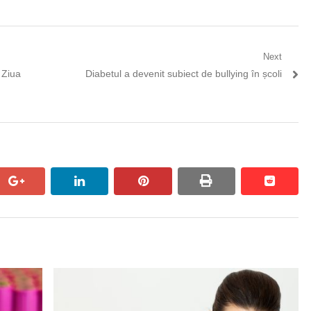
Next
Next
 Ziua
Diabetul a devenit subiect de bullying în școli
post:
pp
google+
linkedin
pinterest
print
reddit
reddit