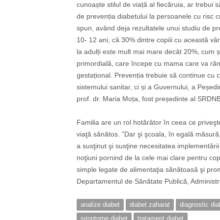
cunoaște stilul de viață al fiecăruia, ar tre
de prevenția diabetului la persoanele cu risc
spun, având deja rezultatele unui studiu de pre
10- 12 ani, că 30% dintre copiii cu această vâr
la adulți este mult mai mare decât 20%, cum ș
primordială, care începe cu mama care va rămâ
gestațional. Prevenția trebuie să continue cu c
sistemului sanitar, ci și a Guvernului, a Peșed
prof. dr. Maria Moța, fost președinte al SRDN
Familia are un rol hotărâtor în ceea ce priveşt
viaţă sănătos. ”Dar şi şcoala, în egală măsură,
a susţinut şi susţine necesitatea implementări
noţiuni pornind de la cele mai clare pentru copii
simple legate de alimentaţia sănătoasă şi promo
Departamentul de Sănătate Publică, Administra
analize diabet
diabet zaharat
diagnostic dia
simptome diabet
tratament diabet