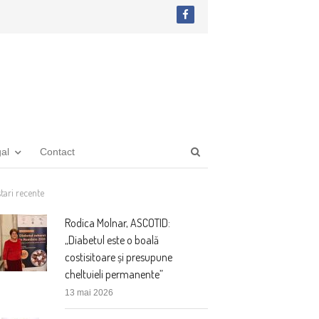
facebook
Open
gal
Contact
search
panel
tari recente
Rodica Molnar, ASCOTID:
„Diabetul este o boală
costisitoare și presupune
cheltuieli permanente”
13 mai 2026