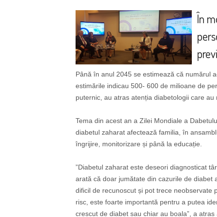
În m
pers
prev
Până în anul 2045 se estimează că numărul ac
estimările indicau 500- 600 de milioane de pe
puternic, au atras atenția diabetologii care au
Tema din acest an a Zilei Mondiale a Dabetului 
diabetul zaharat afectează familia, în ansamblu,
îngrijire, monitorizare și până la educație.
”Diabetul zaharat este deseori diagnosticat târ
arată că doar jumătate din cazurile de diabet a
dificil de recunoscut și pot trece neobservate
risc, este foarte importantă pentru a putea iden
crescut de diabet sau chiar au boala”, a atras