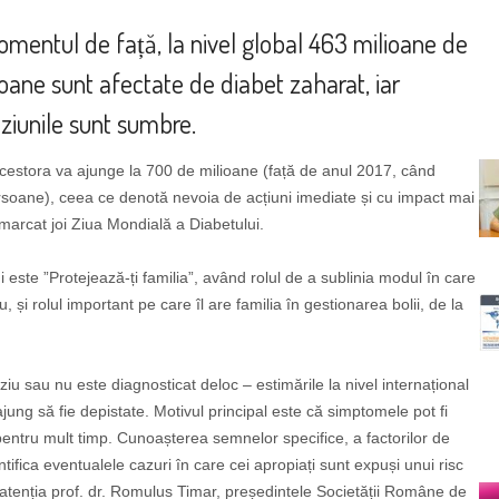
omentul de față, la nivel global 463 milioane de
oane sunt afectate de diabet zaharat, iar
iziunile sunt sumbre.
estora va ajunge la 700 de milioane (față de anul 2017, când
rsoane), ceea ce denotă nevoia de acțiuni imediate și cu impact mai
 marcat joi Ziua Mondială a Diabetului.
este ”Protejează-ți familia”, având rolul de a sublinia modul în care
 și rolul important pe care îl are familia în gestionarea bolii, de la
ziu sau nu este diagnosticat deloc – estimările la nivel internațional
jung să fie depistate. Motivul principal este că simptomele pot fi
 pentru mult timp. Cunoașterea semnelor specifice, a factorilor de
tifica eventualele cazuri în care cei apropiați sunt expuși unui risc
 atenția prof. dr. Romulus Timar, președintele Societății Române de