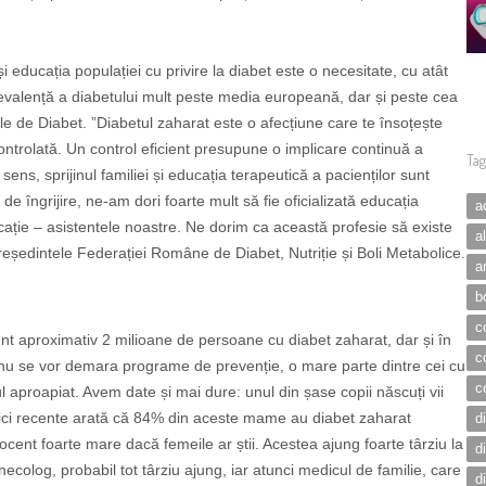
și educația populației cu privire la diabet este o necesitate, cu atât
evalență a diabetului mult peste media europeană, dar și peste cea
nale de Diabet. ”Diabetul zaharat este o afecțiune care te însoțește
controlată. Un control eficient presupune o implicare continuă a
Tag
 sens, sprijinul familiei și educația terapeutică a pacienților sunt
de îngrijire, ne-am dori foarte mult să fie oficializată educația
a
ație – asistentele noastre. Ne dorim ca această profesie să existe
a
președintele Federației Române de Diabet, Nutriție și Boli Metabolice.
a
b
c
 aproximativ 2 milioane de persoane cu diabet zaharat, dar și în
c
nu se vor demara programe de prevenție, o mare parte dintre cei cu
c
ul aproapiat. Avem date și mai dure: unul din șase copii născuți vii
tici recente arată că 84% din aceste mame au diabet zaharat
d
rocent foarte mare dacă femeile ar știi. Acestea ajung foarte târziu la
d
necolog, probabil tot târziu ajung, iar atunci medicul de familie, care
d