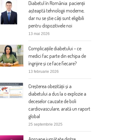
Diabetul în România: pacienții
așteaptă tehnologii moderne,
dar nu se știe câți sunt eligibili
pentru dispozitivele noi
13 mai 2026
Complicațiile diabetului – ce
medici fac parte din echipa de
îngrijire și ce face fiecare?
13 februarie 2026
Creșterea obezității și a
diabetului a dus la o explozie a
deceselor cauzate de boli
cardiovasculare, arată un raport
global
25 septembrie 2025
Aproape jumătate dintre