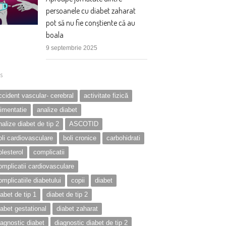
persoanele cu diabet zaharat
pot să nu fie conștiente că au
boala
9 septembrie 2025
s
ccident vascular- cerebral
activitate fizică
limentatie
analize diabet
nalize diabet de tip 2
ASCOTID
oli cardiovasculare
boli cronice
carbohidrati
olesterol
complicatii
omplicatii cardiovasculare
omplicatiile diabetului
copii
diabet
iabet de tip 1
diabet de tip 2
iabet gestational
diabet zaharat
iagnostic diabet
diagnostic diabet de tip 2