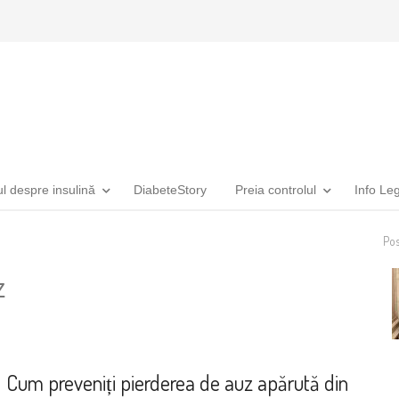
ul despre insulină
DiabeteStory
Preia controlul
Info Le
Pos
z
Altele
Cum preveniți pierderea de auz apărută din