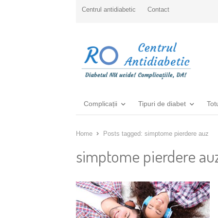
Centrul antidiabetic
Contact
Complicații
Tipuri de diabet
Tot
Home
Posts tagged:
simptome pierdere auz
simptome pierdere au