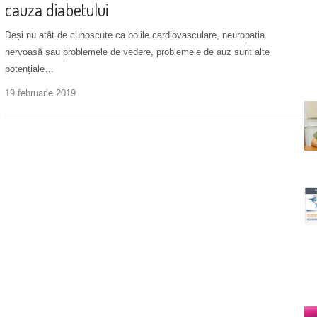
cauza diabetului
Deși nu atât de cunoscute ca bolile cardiovasculare, neuropatia
nervoasă sau problemele de vedere, problemele de auz sunt alte
potențiale…
19 februarie 2019