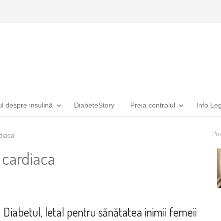
ul despre insulină
DiabeteStory
Preia controlul
Info Le
Pos
diaca
 cardiaca
Boli cardiovasculare
Diabetul, letal pentru sănătatea inimii femeii