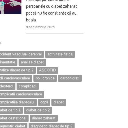
persoanele cu diabet zaharat
pot să nu fie conștiente că au
boala
9 septembrie 2025
s
ccident vascular- cerebral
activitate fizică
limentatie
analize diabet
nalize diabet de tip 2
ASCOTID
oli cardiovasculare
boli cronice
carbohidrati
olesterol
complicatii
omplicatii cardiovasculare
omplicatiile diabetului
copii
diabet
iabet de tip 1
diabet de tip 2
iabet gestational
diabet zaharat
iagnostic diabet
diagnostic diabet de tip 2