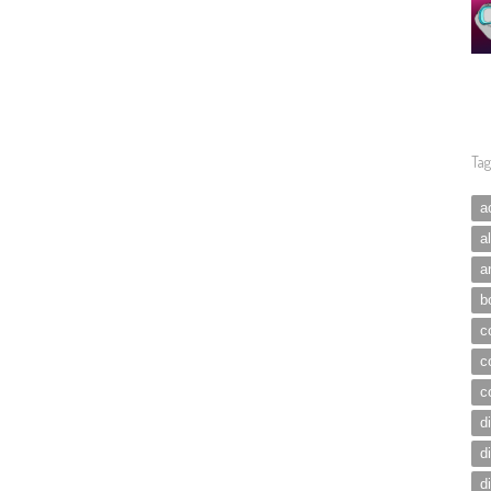
Tag
a
a
a
b
c
c
c
d
d
d