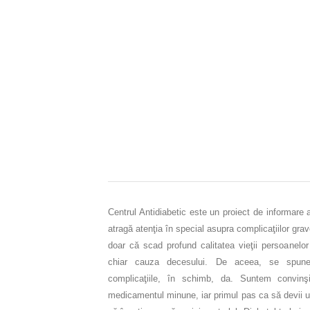
Centrul Antidiabetic este un proiect de informare 
atragă atenţia în special asupra complicaţiilor gra
doar că scad profund calitatea vieţii persoanelor
chiar cauza decesului. De aceea, se spune
complicaţiile, în schimb, da. Suntem convinşi
medicamentul minune, iar primul pas ca să devii un