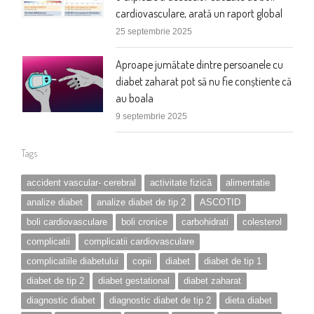
cardiovasculare, arată un raport global
25 septembrie 2025
Aproape jumătate dintre persoanele cu
diabet zaharat pot să nu fie conștiente că
au boala
9 septembrie 2025
Tags
accident vascular- cerebral
activitate fizică
alimentatie
analize diabet
analize diabet de tip 2
ASCOTID
boli cardiovasculare
boli cronice
carbohidrati
colesterol
complicatii
complicatii cardiovasculare
complicatiile diabetului
copii
diabet
diabet de tip 1
diabet de tip 2
diabet gestational
diabet zaharat
diagnostic diabet
diagnostic diabet de tip 2
dieta diabet