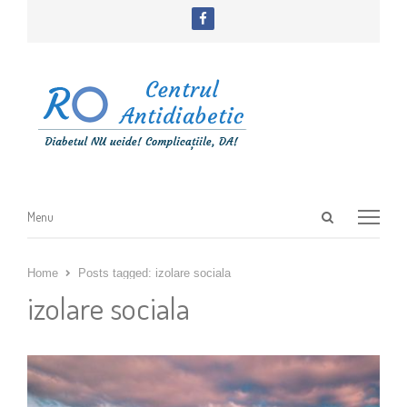
facebook
Open
Menu
Menu
search
panel
Home
Posts tagged:
izolare sociala
izolare sociala