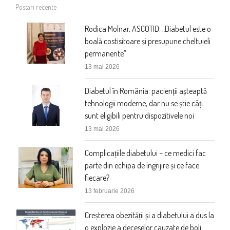
Postari recente
Rodica Molnar, ASCOTID: „Diabetul este o
boală costisitoare și presupune cheltuieli
permanente”
13 mai 2026
Diabetul în România: pacienții așteaptă
tehnologii moderne, dar nu se știe câți
sunt eligibili pentru dispozitivele noi
13 mai 2026
Complicațiile diabetului – ce medici fac
parte din echipa de îngrijire și ce face
fiecare?
13 februarie 2026
Creșterea obezității și a diabetului a dus la
o explozie a deceselor cauzate de boli