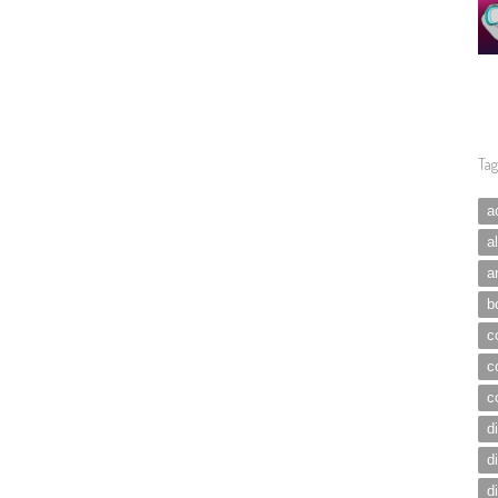
Tag
a
a
a
b
c
c
c
d
d
d