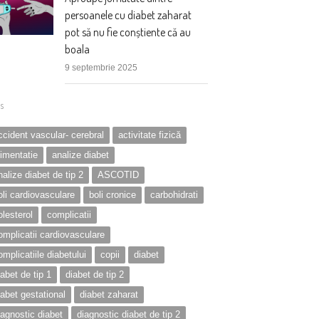
persoanele cu diabet zaharat
pot să nu fie conștiente că au
boala
9 septembrie 2025
s
ccident vascular- cerebral
activitate fizică
limentatie
analize diabet
nalize diabet de tip 2
ASCOTID
oli cardiovasculare
boli cronice
carbohidrati
olesterol
complicatii
omplicatii cardiovasculare
omplicatiile diabetului
copii
diabet
iabet de tip 1
diabet de tip 2
iabet gestational
diabet zaharat
iagnostic diabet
diagnostic diabet de tip 2