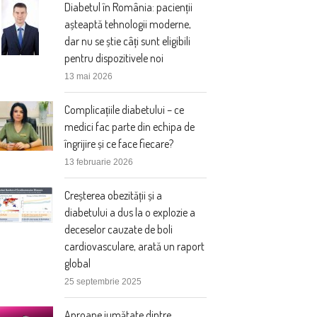
Diabetul în România: pacienții
așteaptă tehnologii moderne,
dar nu se știe câți sunt eligibili
pentru dispozitivele noi
13 mai 2026
Complicațiile diabetului – ce
medici fac parte din echipa de
îngrijire și ce face fiecare?
13 februarie 2026
Creșterea obezității și a
diabetului a dus la o explozie a
deceselor cauzate de boli
cardiovasculare, arată un raport
global
25 septembrie 2025
Aproape jumătate dintre