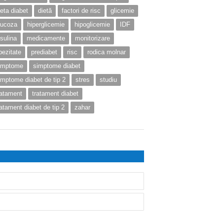
ieta diabet
dietă
factori de risc
glicemie
lucoza
hiperglicemie
hipoglicemie
IDF
nsulina
medicamente
monitorizare
bezitate
prediabet
risc
rodica molnar
imptome
simptome diabet
imptome diabet de tip 2
stres
studiu
ratament
tratament diabet
ratament diabet de tip 2
zahar