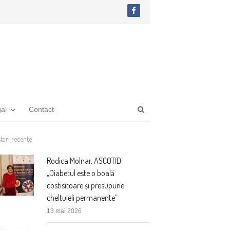
facebook
Open
gal
Contact
search
panel
tari recente
Rodica Molnar, ASCOTID:
„Diabetul este o boală
costisitoare și presupune
cheltuieli permanente”
13 mai 2026