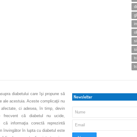
d
g
i
o
s
s
t
t
asupra diabetului care îşi propune să
Newsletter
ve ale acestuia. Aceste complicaţii nu
 afectate, ci adesea, în timp, devin
 frecvent că diabetul nu ucide,
 că informaţia corectă reprezintă
 învingător în lupta cu diabetul este