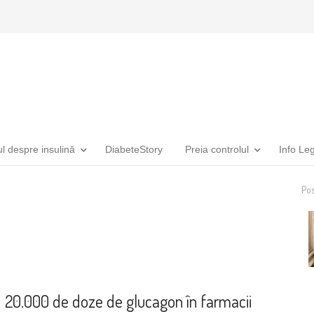
ul despre insulină
DiabeteStory
Preia controlul
Info Le
Pos
Monitorizare diabet gestațional
+ 2 more
20.000 de doze de glucagon în farmacii