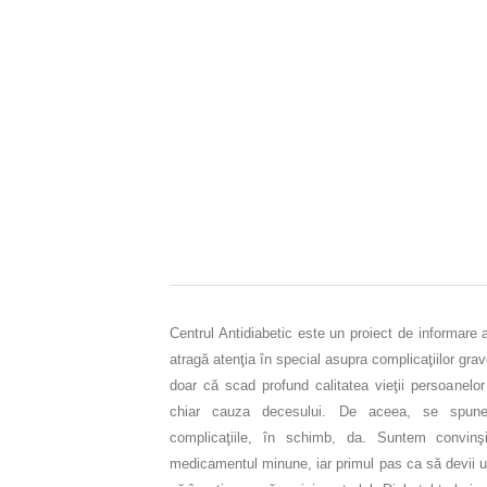
Centrul Antidiabetic este un proiect de informare 
atragă atenţia în special asupra complicaţiilor gra
doar că scad profund calitatea vieţii persoanelor
chiar cauza decesului. De aceea, se spune
complicaţiile, în schimb, da. Suntem convinşi
medicamentul minune, iar primul pas ca să devii un