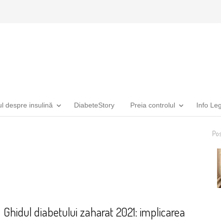
ul despre insulină
DiabeteStory
Preia controlul
Info Le
Pos
Noutăți
Ghidul diabetului zaharat 2021: implicarea