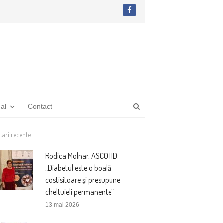
facebook
Open
gal
Contact
search
panel
tari recente
Rodica Molnar, ASCOTID:
„Diabetul este o boală
costisitoare și presupune
cheltuieli permanente”
13 mai 2026