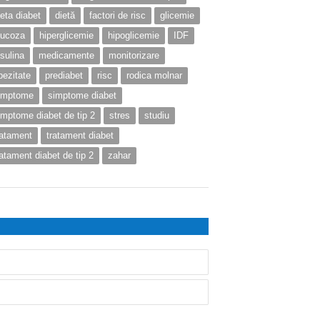
ieta diabet
dietă
factori de risc
glicemie
lucoza
hiperglicemie
hipoglicemie
IDF
nsulina
medicamente
monitorizare
bezitate
prediabet
risc
rodica molnar
imptome
simptome diabet
imptome diabet de tip 2
stres
studiu
ratament
tratament diabet
ratament diabet de tip 2
zahar