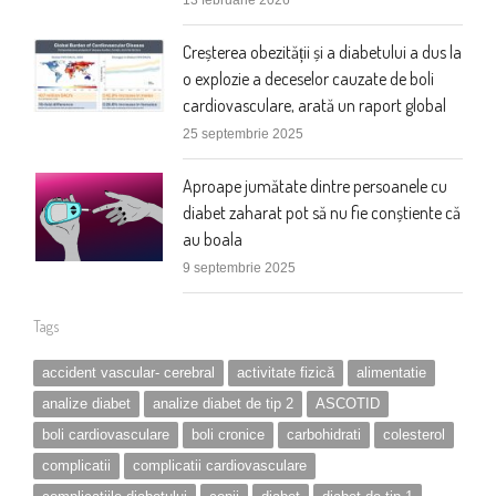
13 februarie 2026
Creșterea obezității și a diabetului a dus la
o explozie a deceselor cauzate de boli
cardiovasculare, arată un raport global
25 septembrie 2025
Aproape jumătate dintre persoanele cu
diabet zaharat pot să nu fie conștiente că
au boala
9 septembrie 2025
Tags
accident vascular- cerebral
activitate fizică
alimentatie
analize diabet
analize diabet de tip 2
ASCOTID
boli cardiovasculare
boli cronice
carbohidrati
colesterol
complicatii
complicatii cardiovasculare