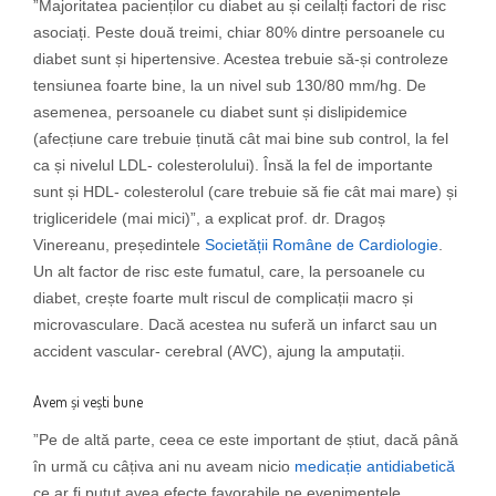
”Majoritatea pacienților cu diabet au și ceilalți factori de risc
asociați. Peste două treimi, chiar 80% dintre persoanele cu
diabet sunt și hipertensive. Acestea trebuie să-și controleze
tensiunea foarte bine, la un nivel sub 130/80 mm/hg. De
asemenea, persoanele cu diabet sunt și dislipidemice
(afecțiune care trebuie ținută cât mai bine sub control, la fel
ca și nivelul LDL- colesterolului). Însă la fel de importante
sunt și HDL- colesterolul (care trebuie să fie cât mai mare) și
trigliceridele (mai mici)”, a explicat prof. dr. Dragoș
Vinereanu, președintele
Societății Române de Cardiologie
.
Un alt factor de risc este fumatul, care, la persoanele cu
diabet, crește foarte mult riscul de complicații macro și
microvasculare. Dacă acestea nu suferă un infarct sau un
accident vascular- cerebral (AVC), ajung la amputații.
Avem și vești bune
”Pe de altă parte, ceea ce este important de știut, dacă până
în urmă cu câțiva ani nu aveam nicio
medicație antidiabetică
ce ar fi putut avea efecte favorabile pe evenimentele