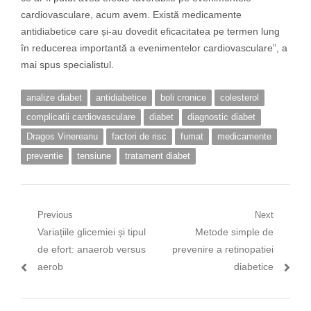
cardiovasculare, acum avem. Există medicamente
antidiabetice care și-au dovedit eficacitatea pe termen lung
în reducerea importantă a evenimentelor cardiovasculare”, a
mai spus specialistul.
analize diabet
antidiabetice
boli cronice
colesterol
complicatii cardiovasculare
diabet
diagnostic diabet
Dragos Vinereanu
factori de risc
fumat
medicamente
preventie
tensiune
tratament diabet
Navigare
Previous
Next
Previous
Next
Variațiile glicemiei și tipul
Metode simple de
în
post:
post:
de efort: anaerob versus
prevenire a retinopatiei
articole
aerob
diabetice