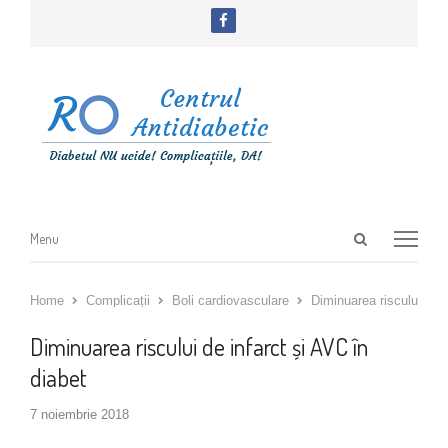
facebook
Open
Menu
Menu
search
panel
Home
Complicații
Boli cardiovasculare
Diminuarea riscului de i
Diminuarea riscului de infarct și AVC în
diabet
7 noiembrie 2018