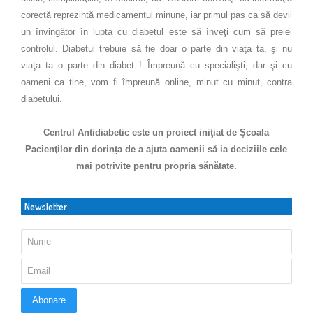
corectă reprezintă medicamentul minune, iar primul pas ca să devii
un învingător în lupta cu diabetul este să înveţi cum să preiei
controlul. Diabetul trebuie să fie doar o parte din viaţa ta, şi nu
viaţa ta o parte din diabet ! Împreună cu specialişti, dar şi cu
oameni ca tine, vom fi împreună online, minut cu minut, contra
diabetului.
Centrul Antidiabetic este un proiect iniţiat de Şcoala
Pacienţilor din dorința de a ajuta oamenii să ia deciziile cele
mai potrivite pentru propria sănătate.
Newsletter