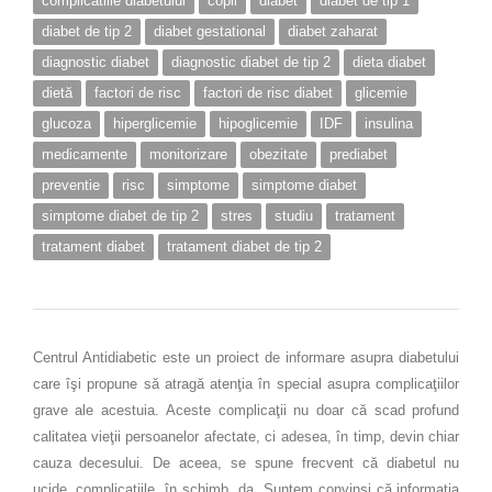
complicatiile diabetului
copii
diabet
diabet de tip 1
diabet de tip 2
diabet gestational
diabet zaharat
diagnostic diabet
diagnostic diabet de tip 2
dieta diabet
dietă
factori de risc
factori de risc diabet
glicemie
glucoza
hiperglicemie
hipoglicemie
IDF
insulina
medicamente
monitorizare
obezitate
prediabet
preventie
risc
simptome
simptome diabet
simptome diabet de tip 2
stres
studiu
tratament
tratament diabet
tratament diabet de tip 2
Centrul Antidiabetic este un proiect de informare asupra diabetului
care îşi propune să atragă atenţia în special asupra complicaţiilor
grave ale acestuia. Aceste complicaţii nu doar că scad profund
calitatea vieţii persoanelor afectate, ci adesea, în timp, devin chiar
cauza decesului. De aceea, se spune frecvent că diabetul nu
ucide, complicaţiile, în schimb, da. Suntem convinşi că informaţia